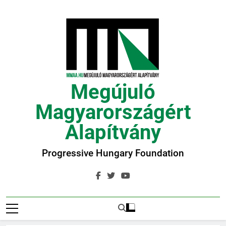
Ugrás
a
tartalomra
Megújuló
Magyarországért
Alapítvány
Progressive Hungary Foundation