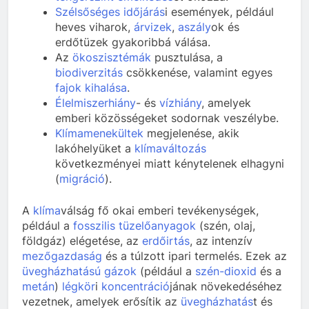
Szélsőséges időjárás
i események, például
heves viharok,
árvizek
,
aszály
ok és
erdőtüzek gyakoribbá válása.
Az
ökoszisztémák
pusztulása, a
biodiverzitás
csökkenése, valamint egyes
fajok kihalása
.
Élelmiszerhiány
- és
vízhiány
, amelyek
emberi közösségeket sodornak veszélybe.
Klímamenekültek
megjelenése, akik
lakóhelyüket a
klímaváltozás
következményei miatt kénytelenek elhagyni
(
migráció
).
A
klíma
válság fő okai emberi tevékenységek,
például a
fosszilis tüzelőanyagok
(szén, olaj,
földgáz) elégetése, az
erdőirtás
, az intenzív
mezőgazdaság
és a túlzott ipari termelés. Ezek az
üvegházhatású gázok
(például a
szén-dioxid
és a
metán
)
légkör
i
koncentráció
jának növekedéséhez
vezetnek, amelyek erősítik az
üvegházhatás
t és