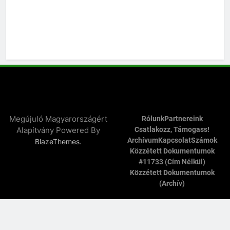
Megújuló Magyarországért
Rólunk
Partnereink
Alapítvány Powered By
Csatlakozz, Támogass!
Archívum
Kapcsolat
Számok
.
BlazeThemes
Közzétett Dokumentumok
#11733 (cím Nélkül)
Közzétett Dokumentumok
(archív)