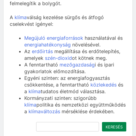
felmelegítik a bolygót.
A
klíma
válság kezelése sürgős és átfogó
cselekvést igényel:
Megújuló energiaforrások
használatával és
energiahatékonyság
növelésével.
Az
erdőirtás
megállítása és erdőtelepítés,
amelyek
szén-dioxid
ot kötnek meg.
A fenntartható
mezőgazdaság
i és ipari
gyakorlatok előmozdítása.
Egyéni szinten: az energiafogyasztás
csökkentése, a fenntartható
közlekedés
és
a
klíma
tudatos életmód választása.
Kormányzati szinten: szigorúbb
klíma
politika és nemzetközi együttműködés
a
klímaváltozás
mérséklése érdekében.
Keresés
KERESÉS