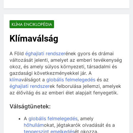
KLÍMA ENCIKLOPÉDIA
Klímaválság
A Föld
éghajlati rendszer
ének gyors és drámai
változását jelenti, amelyet az emberi tevékenység
okoz, és amely súlyos környezeti, társadalmi és
gazdasági következményekkel jár. A
klíma
válságot a
globális felmelegedés
és az
éghajlati rendszer
ek felborulása jellemzi, amelyek
az élővilág és az emberi élet alapjait fenyegetik.
Válságtünetek:
A
globális felmelegedés
, amely
hőhullám
okat, jégtakarók olvadását és a
tengerszint emelkedés
ét okozza.