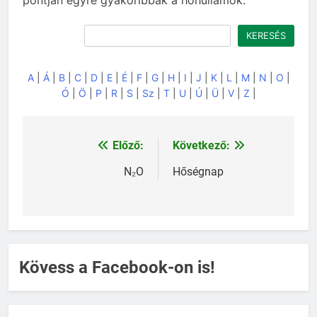
Keresés
KERESÉS
A
|
Á
|
B
|
C
|
D
|
E
|
É
|
F
|
G
|
H
|
I
|
J
|
K
|
L
|
M
|
N
|
O
|
Ó
|
Ö
|
P
|
R
|
S
|
Sz
|
T
|
U
|
Ú
|
Ü
|
V
|
Z
|
Előző:
Következő:
Bejegyzés
navigáció
N₂O
Hőségnap
Kövess a Facebook-on is!