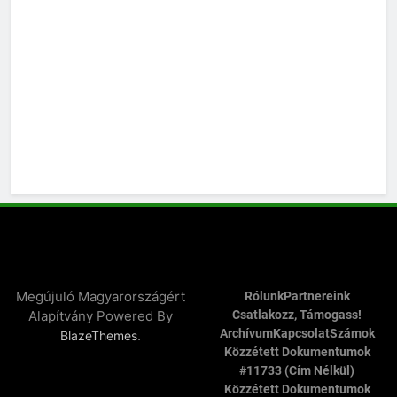
Megújuló Magyarországért
Rólunk
Partnereink
Alapítvány Powered By
Csatlakozz, Támogass!
Archívum
Kapcsolat
Számok
.
BlazeThemes
Közzétett Dokumentumok
#11733 (cím Nélkül)
Közzétett Dokumentumok