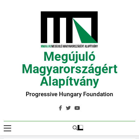
Ugrás
a
tartalomra
Megújuló
Magyarországért
Alapítvány
Progressive Hungary Foundation