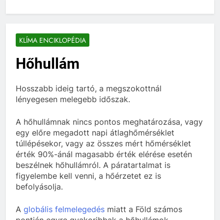
KLÍMA ENCIKLOPÉDIA
Hőhullám
Hosszabb ideig tartó, a megszokottnál
lényegesen melegebb időszak.
A hőhullámnak nincs pontos meghatározása, vagy
egy előre megadott napi átlaghőmérséklet
túllépésekor, vagy az összes mért hőmérséklet
érték 90%-ánál magasabb érték elérése esetén
beszélnek hőhullámról. A páratartalmat is
figyelembe kell venni, a hőérzetet ez is
befolyásolja.
A
globális felmelegedés
miatt a Föld számos
pontján egyre gyakoribbak a hőhullámok.