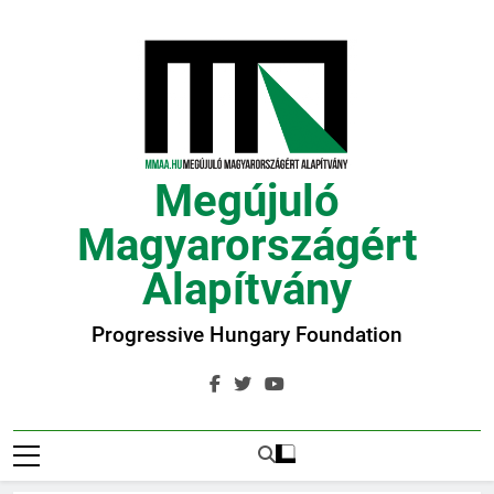
Ugrás
a
tartalomra
Megújuló
Magyarországért
Alapítvány
Progressive Hungary Foundation