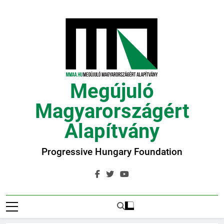
Ugrás
a
tartalomra
Megújuló
Magyarországért
Alapítvány
Progressive Hungary Foundation