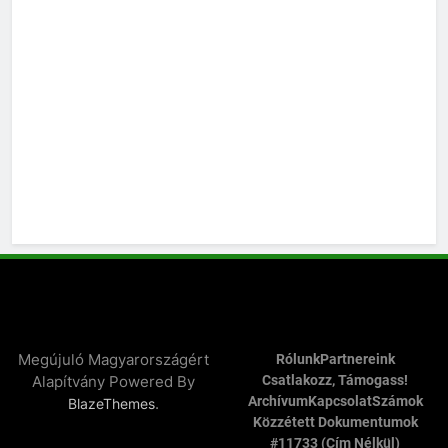
Megújuló Magyarországért
Rólunk
Partnereink
Alapítvány Powered By
Csatlakozz, Támogass!
Archívum
Kapcsolat
Számok
.
BlazeThemes
Közzétett Dokumentumok
#11733 (cím Nélkül)