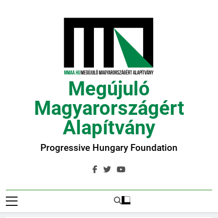
Ugrás
a
tartalomra
Megújuló
Magyarországért
Alapítvány
Progressive Hungary Foundation