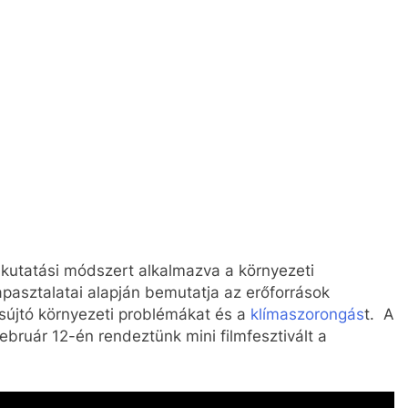
omkutatási módszert alkalmazva a környezeti
apasztalatai alapján bemutatja az erőforrások
 sújtó környezeti problémákat és a
klímaszorongás
t. A
bruár 12-én rendeztünk mini filmfesztivált a