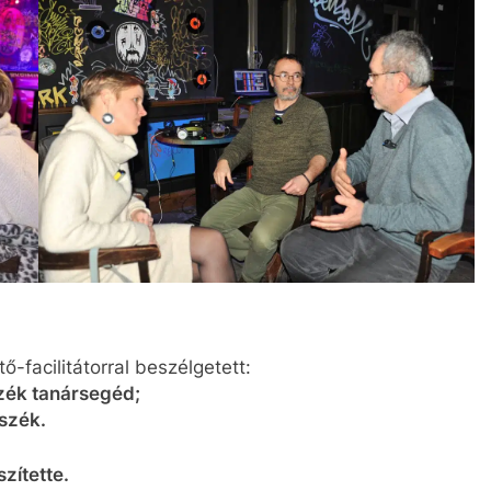
ő-facilitátorral beszélgetett:
zék tanársegéd;
szék.
zítette.