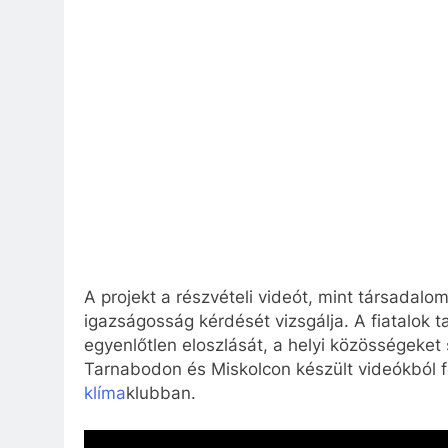
A projekt a részvételi videót, mint társadal
igazságosság kérdését vizsgálja. A fiatalok t
egyenlőtlen eloszlását, a helyi közösségeket
Tarnabodon és Miskolcon készült videókból fe
klíma
klubban.