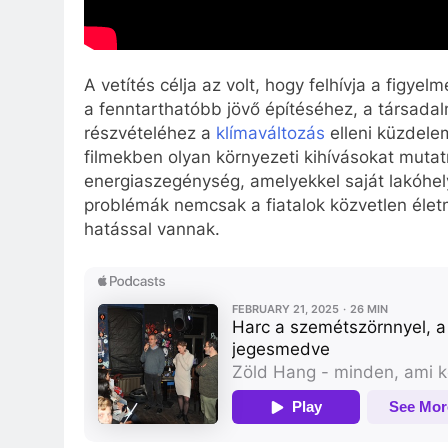
A vetítés célja az volt, hogy felhívja a figye
a fenntarthatóbb jövő építéséhez, a társadal
részvételéhez a
klímaváltozás
elleni küzdelem
filmekben olyan környezeti kihívásokat muta
energiaszegénység, amelyekkel saját lakóhe
problémák nemcsak a fiatalok közvetlen élet
hatással vannak.