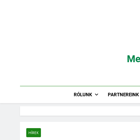
Ugrás
a
tartalomra
Me
RÓLUNK
PARTNEREINK
HÍREK