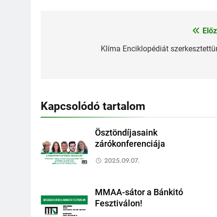
Előz
Bejegyzés
navigáció
Klíma Enciklopédiát szerkesztettü
Kapcsolódó tartalom
Ösztöndíjasaink
zárókonferenciája
2025.09.07.
MMAA-sátor a Bánkitó
Fesztiválon!