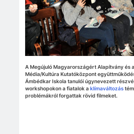
A Megújuló Magyarországért Alapítvány és
Média/Kultúra Kutatóközpont együttműködés
Ámbédkar Iskola tanulói úgynevezett részvéte
workshopokon a fiatalok a
klímaváltozás
téma
problémákról forgattak rövid filmeket.