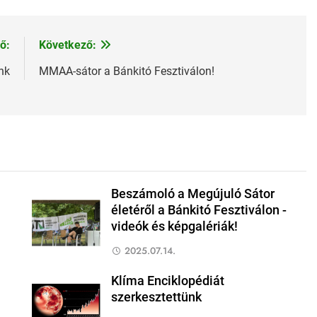
ő:
Következő:
nk
MMAA-sátor a Bánkitó Fesztiválon!
Beszámoló a Megújuló Sátor
életéről a Bánkitó Fesztiválon -
videók és képgalériák!
2025.07.14.
Klíma Enciklopédiát
szerkesztettünk