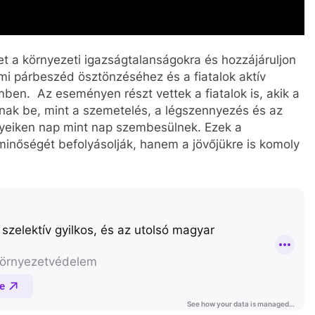
lmet a környezeti igazságtalanságokra és hozzájáruljon
mi párbeszéd ösztönzéséhez és a fiatalok aktív
ben. Az eseményen részt vettek a fiatalok is, akik a
tnak be, mint a szemetelés, a légszennyezés és az
lyeiken nap mint nap szembesülnek. Ezek a
minőségét befolyásolják, hanem a jövőjükre is komoly