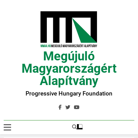
Ugrás
a
tartalomra
Megújuló
Magyarországért
Alapítvány
Progressive Hungary Foundation