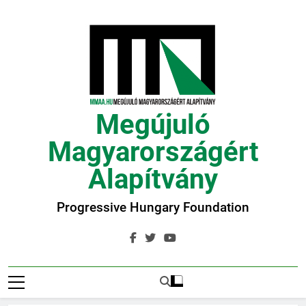
Ugrás
a
tartalomra
Megújuló
Magyarországért
Alapítvány
Progressive Hungary Foundation