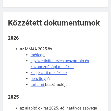
Közzétett dokumentumok
2026
az MMAA 2025-ös
mérlege
,
egyszerűsített éves beszámoló és
közhasznúsági melléklet
,
kiegészítő melléklete
,
pénzügyi
és
tartalmi
beszámolója
2025
az alapító okirat 2025. -tól hatályos szövege