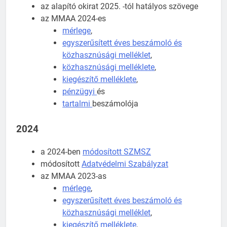
az alapító okirat 2025. -tól hatályos szövege
az MMAA 2024-es
mérlege
,
egyszerűsített éves beszámoló és
közhasznúsági melléklet
,
közhasznúsági melléklete
,
kiegészítő melléklete
,
pénzügyi
és
tartalmi
beszámolója
2024
a 2024-ben
módosított SZMSZ
módosított
Adatvédelmi Szabályzat
az MMAA 2023-as
mérlege
,
egyszerűsített éves beszámoló és
közhasznúsági melléklet
,
kiegészítő melléklete
,