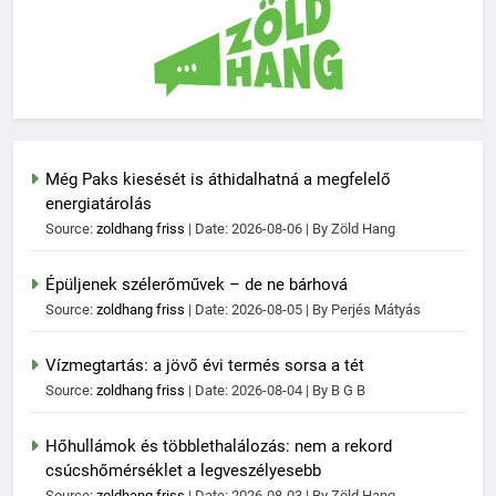
Még Paks kiesését is áthidalhatná a megfelelő
energiatárolás
Source:
zoldhang friss
Date: 2026-08-06
By Zöld Hang
Épüljenek szélerőművek – de ne bárhová
Source:
zoldhang friss
Date: 2026-08-05
By Perjés Mátyás
Vízmegtartás: a jövő évi termés sorsa a tét
Source:
zoldhang friss
Date: 2026-08-04
By B G B
Hőhullámok és többlethalálozás: nem a rekord
csúcshőmérséklet a legveszélyesebb
Source:
zoldhang friss
Date: 2026-08-03
By Zöld Hang