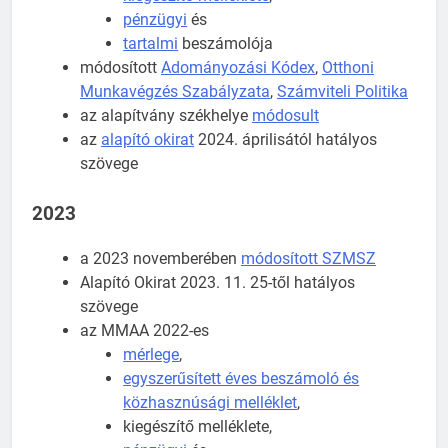
pénzügyi
és
tartalmi
beszámolója
módosított
Adományozási Kódex
,
Otthoni
Munkavégzés Szabályzata
,
Számviteli Politika
az alapítvány székhelye
módosult
az
alapító okirat
2024. áprilisától hatályos
szövege
2023
a 2023 novemberében
módosított SZMSZ
Alapító Okirat 2023. 11. 25-től hatályos
szövege
az MMAA 2022-es
mérlege
,
egyszerűsített éves beszámoló és
közhasznúsági melléklet
,
kiegészítő melléklete,