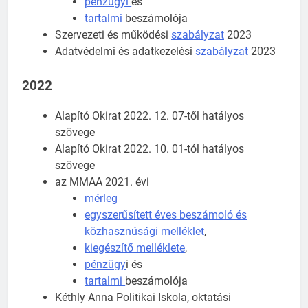
pénzügyi
és
tartalmi
beszámolója
Szervezeti és működési
szabályzat
2023
Adatvédelmi és adatkezelési
szabályzat
2023
2022
Alapító Okirat 2022. 12. 07-től hatályos
szövege
Alapító Okirat 2022. 10. 01-tól hatályos
szövege
az MMAA 2021. évi
mérleg
egyszerűsített éves beszámoló és
közhasznúsági melléklet
,
kiegészítő melléklete
,
pénzügy
i és
tartalmi
beszámolója
Kéthly Anna Politikai Iskola, oktatási