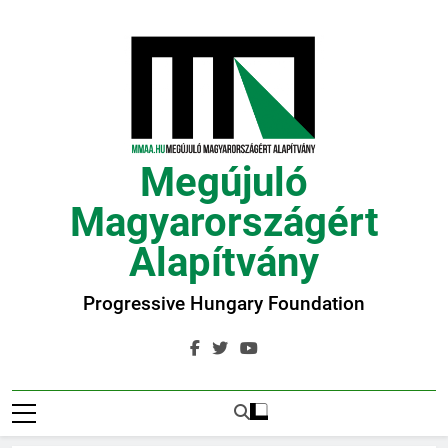
Ugrás
a
tartalomra
Megújuló
Magyarországért
Alapítvány
Progressive Hungary Foundation