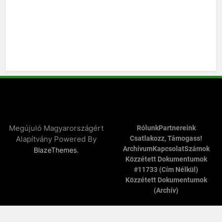
Megújuló Magyarországért
Rólunk
Partnereink
Alapítvány Powered By
Csatlakozz, Támogass!
Archívum
Kapcsolat
Számok
.
BlazeThemes
Közzétett Dokumentumok
#11733 (cím Nélkül)
Közzétett Dokumentumok
(archív)