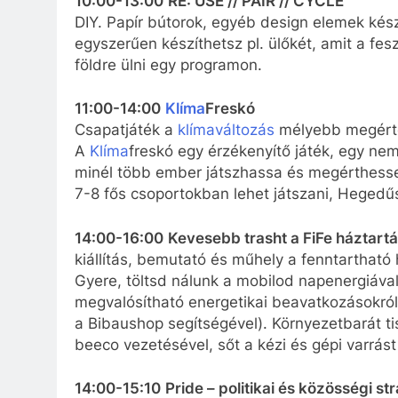
10:00-13:00
RE: USE // PAIR // CYCLE
DIY. Papír bútorok, egyéb design elemek kés
egyszerűen készíthetsz pl. ülőkét, amit a fes
földre ülni egy programon.
11:00-14:00
Klíma
Freskó
Csapatjáték a
klímaváltozás
mélyebb megért
A
Klíma
freskó egy érzékenyítő játék, egy ne
minél több ember játszhassa és megérthesse,
7-8 fős csoportokban lehet játszani, Hegedűs
14:00-16:00
Kevesebb trasht a FiFe háztart
kiállítás, bemutató és műhely a fenntartható 
Gyere, töltsd nálunk a mobilod napenergiáva
megvalósítható energetikai beavatkozásokról 
a Bibaushop segítségével). Környezetbarát t
beeco vezetésével, sőt a kézi és gépi varrás
14:00-15:10
Pride – politikai és közösségi st