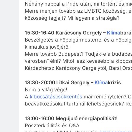
Néhány nappal a Pride után, mi történt és mi
Merre menjen tovább az LMBTQ közösség, és 
közösség tagjait? Mi legyen a stratégia?
15:30-16:40
Karácsony Gergely –
Klíma
bará
Beszélgetés a Főpolgármesterrel és a Főpolg
klimatikus jövőjéről
Merre tovább Budapest? Tudják-e a budapestie
városban” élni? Mitől lesz kevesebb a kiboc
Kérdezhetsz Karácsony Gergelytől, Barsi Ors
18:30-20:00 Litkai Gergely –
Klíma
krízis
Nem a világ vége!
A
kibocsátáscsökkentés
már reménytelen? C
beavatkozásokat tartanál lehetségesnek? Re
13:00-16:00
Megújuló energiapolitikát!
Poszterkiállítás és Q&A