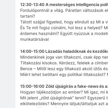
12:30-13:40
A mesterséges intelligencia poli
Fordulópontnál a világ. Páratlan változások e
tartani?
Tátott szájjal figyeled, hogy elindult az MI a
És Te mit fogsz csinálni, hol lesz a helyed? 
érdemes használni? Együtt nyúzzuk a model
munkatársával
14:00-15:00 Lázadás haladóknak és kezdő
Mindenkinek joga van tiltakozni, csak épp n
Tiltakozási kisokos. Kérdezz, felelek a címbe
Bence – Mitől lesz egy tiltakozó akció ütős és
Miért lehet betiltani egy politikai tiltakozást
15:00-16:00
Zöld újságírás a fake-news és 
Hogyan tájékozódjon az ember? Mi igaz, mi 
Mit jelent „zöld újságírónak” lenni? Egyszerű
elköteleződés? Mennyire látjuk/láttatjuk azt 