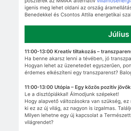
poszterek az MMAA alternatív
villamosenergi
igenis meg lehet oldani az ország áramellátás
Benedekkel és Csontos Attila energetikai sza
Július
11:00-13:00
Kreatív tiltakozás – transzpare
Ha benne akarsz lenni a tévében, jó transzpar
Hogyan lehet az üzenetedet egyszerűen, po
érdemes elkészíteni egy transzparenst? Balo
11:00-13:00
Utópia – Egy közös pozitív jövő
Le a disztópiákkal! Álmodjunk szépeket!
Hogy alapvető változásokra van szükség, ez 
ki ez az új világ, az nagyon is izgalmas. Talá
Milyen lehetne egy új kapcsolat a Természett
világrendet?