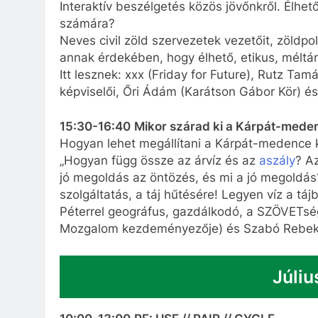
Interaktív beszélgetés közös jövőnkről. Élhe
számára?
Neves civil zöld szervezetek vezetőit, zöldpoli
annak érdekében, hogy élhető, etikus, méltán
Itt lesznek: xxx (Friday for Future), Rutz T
képviselői, Őri Ádám (Karátson Gábor Kör) és
15:30-16:40
Mikor szárad ki a Kárpát-mede
Hogyan lehet megállítani a Kárpát-medence 
„Hogyan függ össze az árvíz és az
aszály
? A
jó megoldás az öntözés, és mi a jó megoldá
szolgáltatás, a táj hűtésére! Legyen víz a t
Péterrel geográfus, gazdálkodó, a SZÖVETség
Mozgalom kezdeményezője) és Szabó Rebeká
Júliu