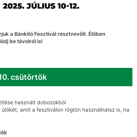
k a Bánkitó Fesztivál résztvevőit. Élőben
j be távolról is!
10. csütörtök
zítése használt dobozokból
ülőkét, amit a fesztiválon rögtön használhatsz is, ha
ták