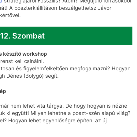
a
stratégiájáról Fosszilis? Atom? Megújuló forrásokból
át! A poszterkiállításon beszélgethetsz Jávor
kértővel.
 12.
Szombat
ns készítő workshop
enst kell csinálni.
ntosan és figyelemfelkeltően megfogalmazni? Hogyan
gh Dénes (Bolygó) segít.
kép
már nem lehet vita tárgya. De hogy hogyan is nézne
ljuk ki együtt! Milyen lehetne a poszt-szén alapú világ?
el? Hogyan lehet egyenlőségre építeni az új