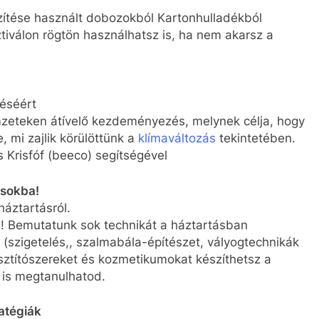
zítése használt dobozokból Kartonhulladékból
ztiválon rögtön használhatsz is, ha nem akarsz a
éséért
mzeteken átívelő kezdeményezés, melynek célja, hogy
 mi zajlik körülöttünk a
klímaváltozás
tekintetében.
 Krisfóf (beeco) segítségével
ásokba!
háztartásról.
l! Bemutatunk sok technikát a háztartásban
(szigetelés,, szalmabála-építészet, vályogtechnikák
isztítószereket és kozmetikumokat készíthetsz a
t is megtanulhatod.
ratégiák