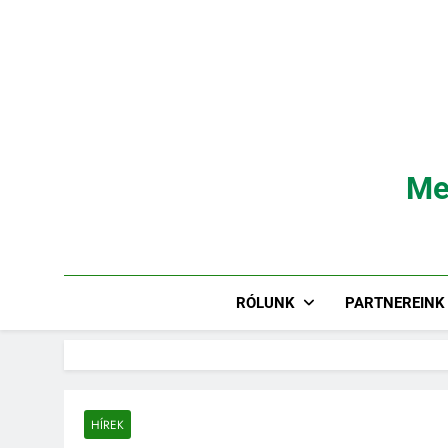
Ugrás
a
tartalomra
Me
RÓLUNK
PARTNEREINK
HÍREK