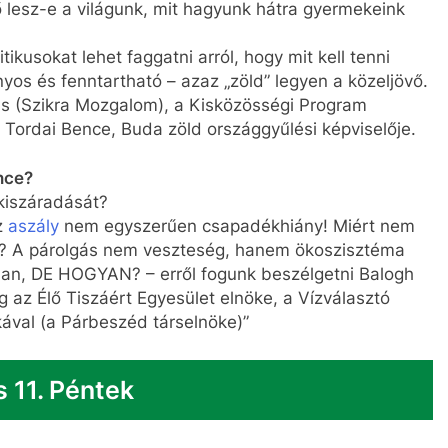
tő lesz-e a világunk, mit hagyunk hátra gyermekeink
tikusokat lehet faggatni arról, hogy mit kell tenni
yos és fenntartható – azaz „zöld” legyen a közeljövő.
amás (Szikra Mozgalom), a Kisközösségi Program
 Tordai Bence, Buda zöld országgyűlési képviselője.
nce?
kiszáradását?
z
aszály
nem egyszerűen csapadékhiány! Miért nem
s? A párolgás nem veszteség, hanem ökoszisztéma
ájban, DE HOGYAN? – erről fogunk beszélgetni Balogh
 az Élő Tiszáért Egyesület elnöke, a Vízválasztó
val (a Párbeszéd társelnöke)”
s 11. Péntek