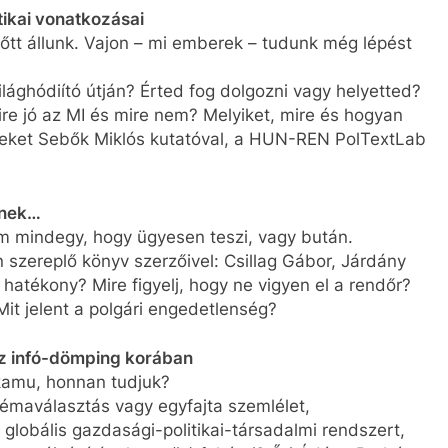
tikai vonatkozásai
lőtt állunk. Vajon – mi emberek – tudunk még lépést
 világhódiító útján? Érted fog dolgozni vagy helyetted?
Mire jó az MI és mire nem? Melyiket, mire és hogyan
leket Sebők Miklós kutatóval, a HUN-REN PolTextLab
knek…
em mindegy, hogy ügyesen teszi, vagy bután.
n szereplő könyv szerzőivel: Csillag Gábor, Járdány
 hatékony? Mire figyelj, hogy ne vigyen el a rendőr?
? Mit jelent a polgári engedetlenség?
az infó-dömping korában
kamu, honnan tudjuk?
 témaválasztás vagy egyfajta szemlélet,
a globális gazdasági-politikai-társadalmi rendszert,