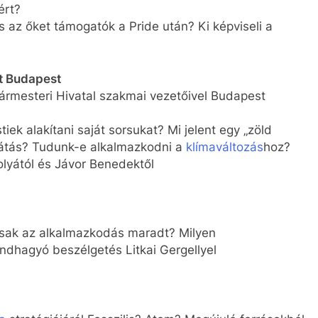
ért?
az őket támogatók a Pride után? Ki képviseli a
t Budapest
ármesteri Hivatal szakmai vezetőivel Budapest
k alakítani saját sorsukat? Mi jelent egy „zöld
sátás? Tudunk-e alkalmazkodni a
klímaváltozás
hoz?
olyától és Jávor Benedektől
sak az alkalmazkodás maradt? Milyen
ndhagyó beszélgetés Litkai Gergellyel