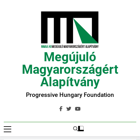
Ugrás
a
tartalomra
Megújuló
Magyarországért
Alapítvány
Progressive Hungary Foundation