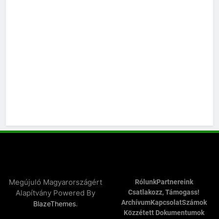
Megújuló Magyarországért
Rólunk
Partnereink
Alapítvány Powered By
Csatlakozz, Támogass!
Archívum
Kapcsolat
Számok
.
BlazeThemes
Közzétett Dokumentumok