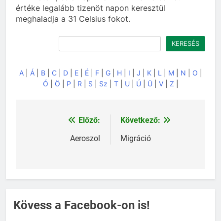
értéke legalább tizenöt napon keresztül
meghaladja a 31 Celsius fokot.
Keresés
KERESÉS
A
|
Á
|
B
|
C
|
D
|
E
|
É
|
F
|
G
|
H
|
I
|
J
|
K
|
L
|
M
|
N
|
O
|
Ó
|
Ö
|
P
|
R
|
S
|
Sz
|
T
|
U
|
Ú
|
Ü
|
V
|
Z
|
Előző:
Következő:
Bejegyzés
navigáció
Aeroszol
Migráció
Kövess a Facebook-on is!