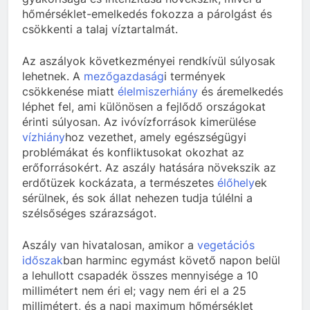
hőmérséklet-emelkedés fokozza a párolgást és
csökkenti a talaj víztartalmát.
Az aszályok következményei rendkívül súlyosak
lehetnek. A
mezőgazdaság
i termények
csökkenése miatt
élelmiszerhiány
és áremelkedés
léphet fel, ami különösen a fejlődő országokat
érinti súlyosan. Az ivóvízforrások kimerülése
vízhiány
hoz vezethet, amely egészségügyi
problémákat és konfliktusokat okozhat az
erőforrásokért. Az aszály hatására növekszik az
erdőtüzek kockázata, a természetes
élőhely
ek
sérülnek, és sok állat nehezen tudja túlélni a
szélsőséges szárazságot.
Aszály van hivatalosan, amikor a
vegetációs
időszak
ban harminc egymást követő napon belül
a lehullott csapadék összes mennyisége a 10
millimétert nem éri el; vagy nem éri el a 25
millimétert, és a napi maximum hőmérséklet