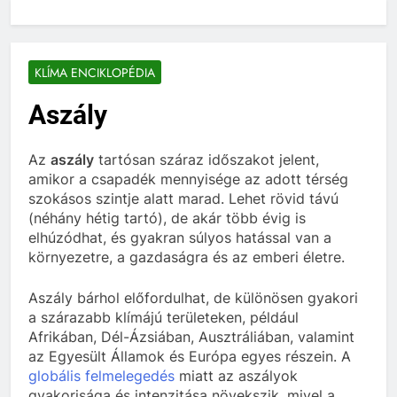
KLÍMA ENCIKLOPÉDIA
Aszály
Az
aszály
tartósan száraz időszakot jelent,
amikor a csapadék mennyisége az adott térség
szokásos szintje alatt marad. Lehet rövid távú
(néhány hétig tartó), de akár több évig is
elhúzódhat, és gyakran súlyos hatással van a
környezetre, a gazdaságra és az emberi életre.
Aszály bárhol előfordulhat, de különösen gyakori
a szárazabb klímájú területeken, például
Afrikában, Dél-Ázsiában, Ausztráliában, valamint
az Egyesült Államok és Európa egyes részein. A
globális felmelegedés
miatt az aszályok
gyakorisága és intenzitása növekszik, mivel a