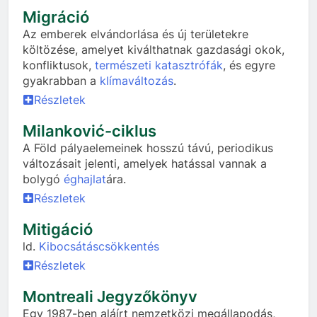
Migráció
Az emberek elvándorlása és új területekre
költözése, amelyet kiválthatnak gazdasági okok,
konfliktusok,
természeti katasztrófák
, és egyre
gyakrabban a
klímaváltozás
.
Részletek
Milanković-ciklus
A Föld pályaelemeinek hosszú távú, periodikus
változásait jelenti, amelyek hatással vannak a
bolygó
éghajlat
ára.
Részletek
Mitigáció
ld.
Kibocsátáscsökkentés
Részletek
Montreali Jegyzőkönyv
Egy 1987-ben aláírt nemzetközi megállapodás,