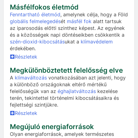
Másfélfokos életmód
Fenntartható életmód
, amelynek célja, hogy a Föld
globális felmelegedés
ét
másfél fok
alatt tartsuk
az iparosodás előtti szinthez képest. Az egyének
és a közösségek napi döntéseikben csökkentik a
szén-dioxid-kibocsátás
ukat a
klímavédelem
érdekében.
Részletek
Megkülönböztetett felelősség elve
A
klímaváltozás
vonatkozásában azt jelenti, hogy
a különböző országoknak eltérő mértékű
felelősségük van az
éghajlatváltozás
kezelése
terén, tekintettel történelmi kibocsátásaikra és
fejlettségi szintjükre.
Részletek
Megújuló energiaforrások
Olyan energiaforrások, amelyek természetes