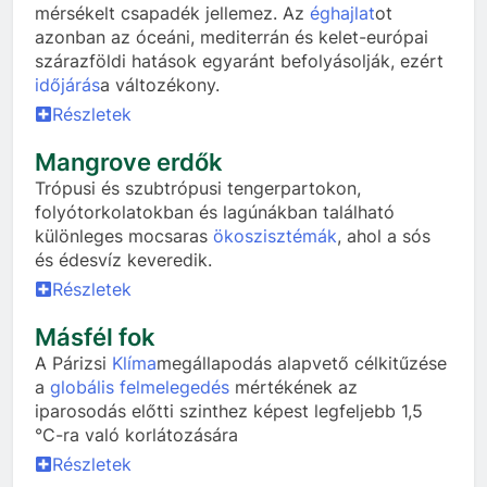
mérsékelt csapadék jellemez. Az
éghajlat
ot
azonban az óceáni, mediterrán és kelet-európai
szárazföldi hatások egyaránt befolyásolják, ezért
időjárás
a változékony.
Részletek
Mangrove erdők
Trópusi és szubtrópusi tengerpartokon,
folyótorkolatokban és lagúnákban található
különleges mocsaras
ökoszisztémák
, ahol a sós
és édesvíz keveredik.
Részletek
Másfél fok
A Párizsi
Klíma
megállapodás alapvető célkitűzése
a
globális felmelegedés
mértékének az
iparosodás előtti szinthez képest legfeljebb 1,5
°C-ra való korlátozására
Részletek