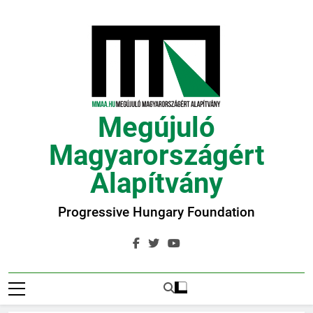
Ugrás
a
tartalomra
Megújuló
Magyarországért
Alapítvány
Progressive Hungary Foundation