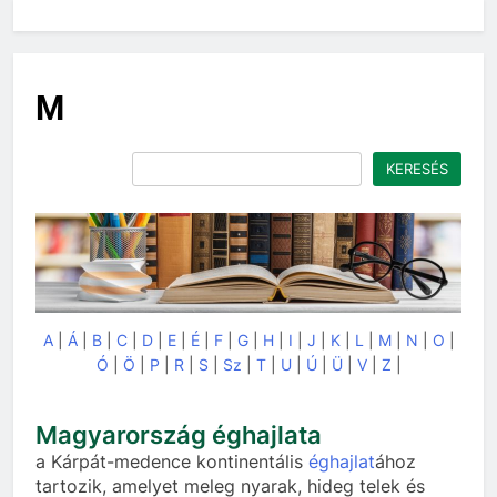
M
Keresés
KERESÉS
A
|
Á
|
B
|
C
|
D
|
E
|
É
|
F
|
G
|
H
|
I
|
J
|
K
|
L
|
M
|
N
|
O
|
Ó
|
Ö
|
P
|
R
|
S
|
Sz
|
T
|
U
|
Ú
|
Ü
|
V
|
Z
|
Magyarország éghajlata
a Kárpát-medence kontinentális
éghajlat
ához
tartozik, amelyet meleg nyarak, hideg telek és