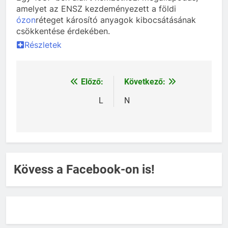
amelyet az ENSZ kezdeményezett a földi
ózon
réteget károsító anyagok kibocsátásának
csökkentése érdekében.
Részletek
Előző:
Következő:
Bejegyzés
navigáció
L
N
Kövess a Facebook-on is!