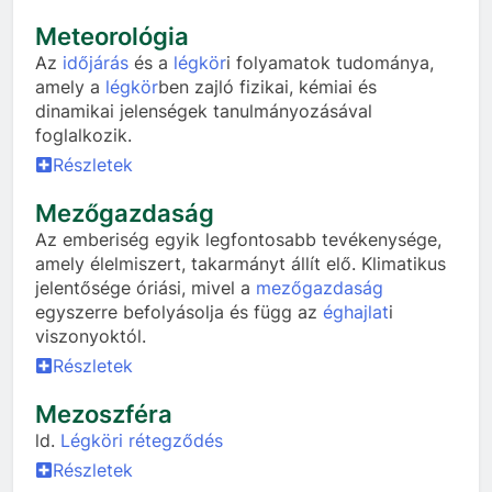
Meteorológia
Az
időjárás
és a
légkör
i folyamatok tudománya,
amely a
légkör
ben zajló fizikai, kémiai és
dinamikai jelenségek tanulmányozásával
foglalkozik.
Részletek
Mezőgazdaság
Az emberiség egyik legfontosabb tevékenysége,
amely élelmiszert, takarmányt állít elő. Klimatikus
jelentősége óriási, mivel a
mezőgazdaság
egyszerre befolyásolja és függ az
éghajlat
i
viszonyoktól.
Részletek
Mezoszféra
ld.
Légköri rétegződés
Részletek