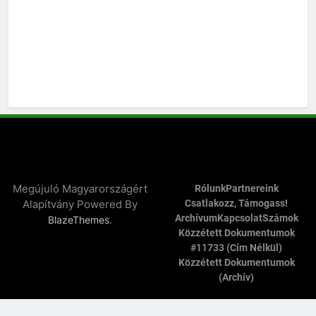
Megújuló Magyarországért
Rólunk
Partnereink
Alapítvány Powered By
Csatlakozz, Támogass!
Archívum
Kapcsolat
Számok
.
BlazeThemes
Közzétett Dokumentumok
#11733 (cím Nélkül)
Közzétett Dokumentumok
(archív)