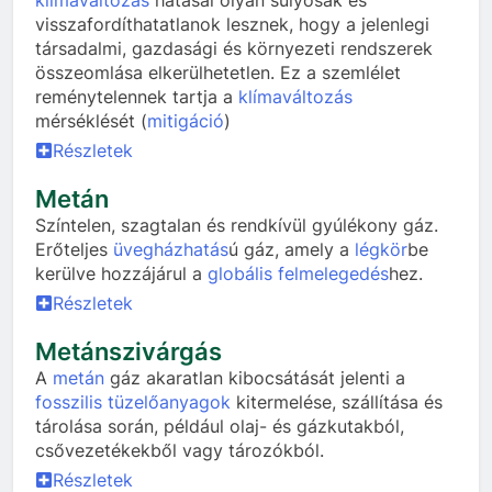
visszafordíthatatlanok lesznek, hogy a jelenlegi
társadalmi, gazdasági és környezeti rendszerek
összeomlása elkerülhetetlen. Ez a szemlélet
reménytelennek tartja a
klímaváltozás
mérséklését (
mitigáció
)
Részletek
Metán
Színtelen, szagtalan és rendkívül gyúlékony gáz.
Erőteljes
üvegházhatás
ú gáz, amely a
légkör
be
kerülve hozzájárul a
globális felmelegedés
hez.
Részletek
Metánszivárgás
A
metán
gáz akaratlan kibocsátását jelenti a
fosszilis tüzelőanyagok
kitermelése, szállítása és
tárolása során, például olaj- és gázkutakból,
csővezetékekből vagy tározókból.
Részletek