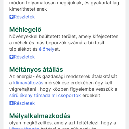
módon folyamatosan megújulnak, és gyakorlatilag
kimeríthetetlenek
Részletek
Méhlegelő
Növényekkel beültetett terület, amely kifejezetten
a méhek és más beporzók számára biztosít
táplálékot és
élőhely
et.
Részletek
Méltányos átállás
Az energia- és gazdasági rendszerek átalakítását
a
klímaváltozás
mérséklése érdekében úgy kell
végrehajtani , hogy közben figyelembe vesszűk a
sérülékeny társadalmi csoportok
érdekeit
Részletek
Mélyalkalmazkodás
olyan megközelítés, amely azt feltételezi, hogy a
klímaváltozás
hatásai olyan súlyosak és