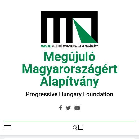
Ugrás
a
tartalomra
Megújuló
Magyarországért
Alapítvány
Progressive Hungary Foundation