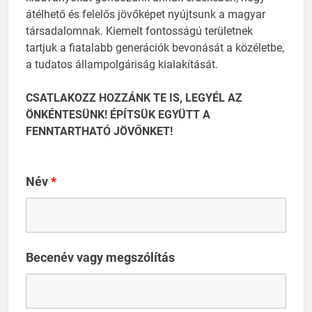
átélhető és felelős jövőképet nyújtsunk a magyar
társadalomnak. Kiemelt fontosságú területnek
tartjuk a fiatalabb generációk bevonását a közéletbe,
a tudatos állampolgáriság kialakítását.
CSATLAKOZZ HOZZÁNK TE IS, LEGYÉL AZ
ÖNKÉNTESÜNK! ÉPÍTSÜK EGYÜTT A
FENNTARTHATÓ JÖVŐNKET!
Név
*
Becenév vagy megszólítás