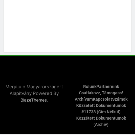
Megújuló Magyarországért
Rólunk
Partnereink
Alapítvány Powered By
Csatlakozz, Támogass!
Archívum
Kapcsolat
Számok
.
BlazeThemes
Közzétett Dokumentumok
#11733 (cím Nélkül)
Közzétett Dokumentumok
(archív)