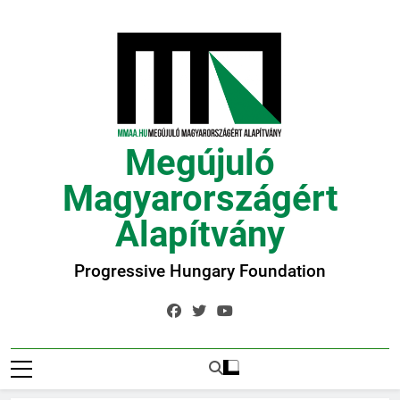
Ugrás
a
tartalomra
Megújuló
Magyarországért
Alapítvány
Progressive Hungary Foundation