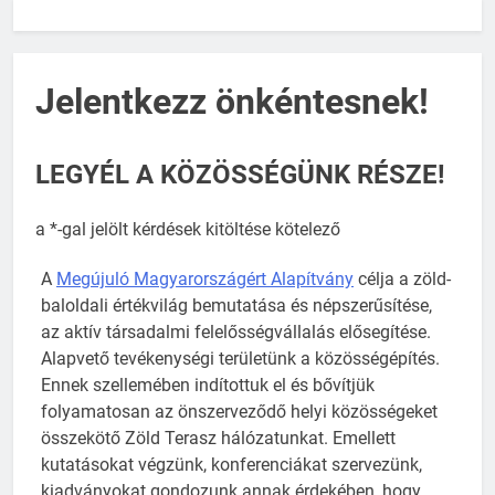
Jelentkezz önkéntesnek!
LEGYÉL A KÖZÖSSÉGÜNK RÉSZE!
a *-gal jelölt kérdések kitöltése kötelező
A
Megújuló Magyarországért Alapítvány
célja a zöld-
baloldali értékvilág bemutatása és népszerűsítése,
az aktív társadalmi felelősségvállalás elősegítése.
Alapvető tevékenységi területünk a közösségépítés.
Ennek szellemében indítottuk el és bővítjük
folyamatosan az önszerveződő helyi közösségeket
összekötő Zöld Terasz hálózatunkat. Emellett
kutatásokat végzünk, konferenciákat szervezünk,
kiadványokat gondozunk annak érdekében, hogy