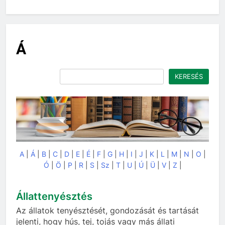
Á
Keresés
KERESÉS
A
|
Á
|
B
|
C
|
D
|
E
|
É
|
F
|
G
|
H
|
I
|
J
|
K
|
L
|
M
|
N
|
O
|
Ó
|
Ö
|
P
|
R
|
S
|
Sz
|
T
|
U
|
Ú
|
Ü
|
V
|
Z
|
Állattenyésztés
Az állatok tenyésztését, gondozását és tartását
jelenti, hogy hús, tej, tojás vagy más állati