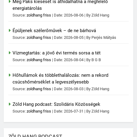
Még Paks kiesését is áthidalhatná a megfelelő
energiatárolás
Source:
zoldhang friss
Date: 2026-08-06
By Zöld Hang
Épüljenek szélerőművek – de ne bárhová
Source:
zoldhang friss
Date: 2026-08-05
By Perjés Mátyás
Vízmegtartás: a jövő évi termés sorsa a tét
Source:
zoldhang friss
Date: 2026-08-04
By B G B
Hőhullámok és többlethalálozás: nem a rekord
csúcshőmérséklet a legveszélyesebb
Source:
zoldhang friss
Date: 2026-08-03
By Zöld Hang
Zöld Hang podcast: Szolidáris Közösségek
Source:
zoldhang friss
Date: 2026-07-31
By Zöld Hang
ZÖLD HANG PODCAST