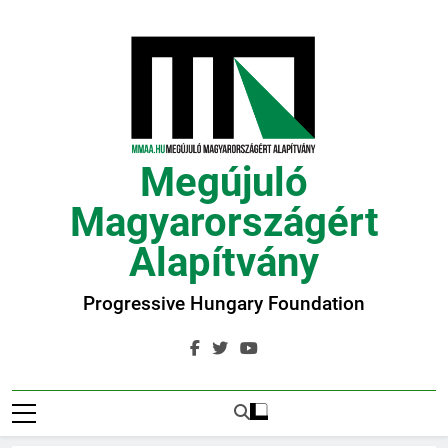
Ugrás
a
tartalomra
Megújuló
Magyarországért
Alapítvány
Progressive Hungary Foundation