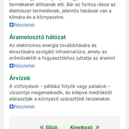
termékeket állítsanak elő. Bár ez fontos része az
élelmiszer-termelésnek, jelentős hatással van a
klímára és a környezetre.
Részletek
Áramelosztó hálózat
Az elektromos energia továbbítására és
elosztására szolgáló infrastruktúra, amely az
erőművektől a fogyasztókhoz juttatja az áramot
Részletek
Árvizek
A vízfolyások – például folyók vagy patakok –
vízszintje megemelkedik, és kilépve medrükből
elárasztják a környező szárazföldi területeket.
Részletek
Előző:
Következő:
Bejegyzés