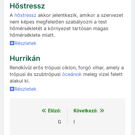
Hőstressz
A
hőstressz
akkor jelentkezik, amikor a szervezet
nem képes megfelelően szabályozni a test
hőmérsékletét a környezet tartósan magas
hőmérséklete miatt.
Részletek
Hurrikán
Rendkívül erős trópusi ciklon, forgó vihar, amely a
trópusi és szubtrópusi
óceánok
meleg vizei felett
alakul ki.
Részletek
Előző:
Következő:
Bejegyzés
navigáció
G
I