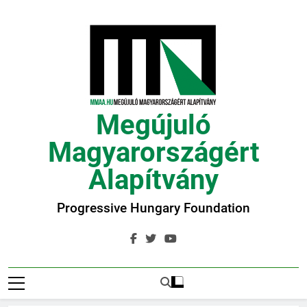
Ugrás
a
tartalomra
Megújuló
Magyarországért
Alapítvány
Progressive Hungary Foundation