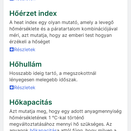
Hőérzet index
A heat index egy olyan mutató, amely a levegő
hőmérséklete és a páratartalom kombinációjával
méri, azt mutatja, hogy az emberi test hogyan
érzékeli a hőséget
Részletek
Hőhullám
Hosszabb ideig tartó, a megszokottnál
lényegesen melegebb időszak.
Részletek
Hőkapacitás
Azt mutatja meg, hogy egy adott anyagmennyiség
hőmérsékletének 1 °C-kal történő
megváltoztatásához mennyi hő szükséges. Az
anyagok
hőkapacitás
a attól függ, hogy milyen a