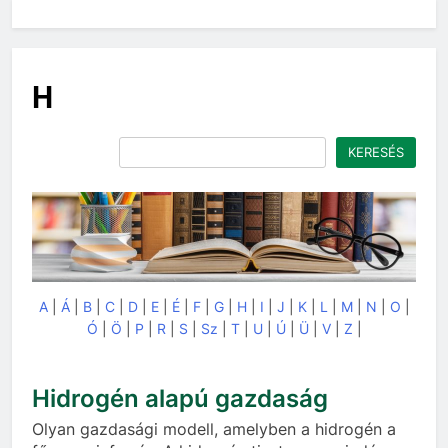
H
Keresés
KERESÉS
A
|
Á
|
B
|
C
|
D
|
E
|
É
|
F
|
G
|
H
|
I
|
J
|
K
|
L
|
M
|
N
|
O
|
Ó
|
Ö
|
P
|
R
|
S
|
Sz
|
T
|
U
|
Ú
|
Ü
|
V
|
Z
|
Hidrogén alapú gazdaság
Olyan gazdasági modell, amelyben a hidrogén a