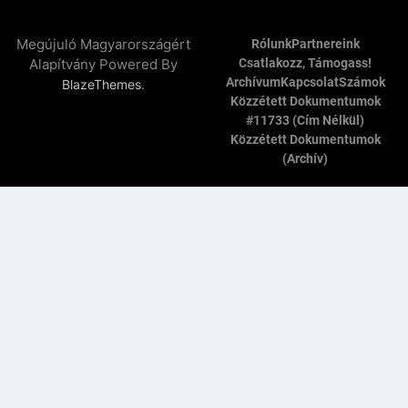
Megújuló Magyarországért
Rólunk
Partnereink
Alapítvány Powered By
Csatlakozz, Támogass!
Archívum
Kapcsolat
Számok
.
BlazeThemes
Közzétett Dokumentumok
#11733 (cím Nélkül)
Közzétett Dokumentumok
(archív)