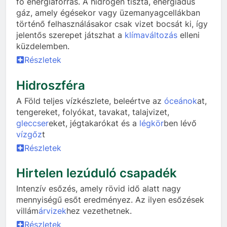
fő energiaforrás. A hidrogén tiszta, energiadús
gáz, amely égésekor vagy üzemanyagcellákban
történő felhasználásakor csak vizet bocsát ki, így
jelentős szerepet játszhat a
klímaváltozás
elleni
küzdelemben.
Részletek
Hidroszféra
A Föld teljes vízkészlete, beleértve az
óceánok
at,
tengereket, folyókat, tavakat, talajvizet,
gleccser
eket, jégtakarókat és a
légkör
ben lévő
vízgőz
t
Részletek
Hirtelen lezúduló csapadék
Intenzív esőzés, amely rövid idő alatt nagy
mennyiségű esőt eredményez. Az ilyen esőzések
villám
árvizek
hez vezethetnek.
Részletek