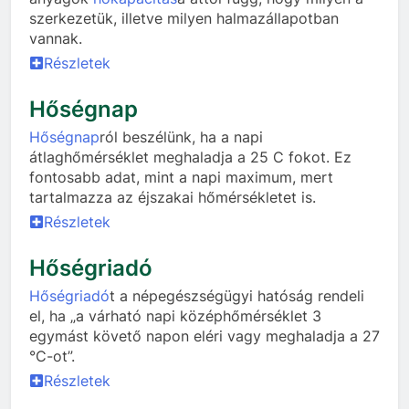
szerkezetük, illetve milyen halmazállapotban
vannak.
Részletek
Hőségnap
Hőségnap
ról beszélünk, ha a napi
átlaghőmérséklet meghaladja a 25 C fokot. Ez
fontosabb adat, mint a napi maximum, mert
tartalmazza az éjszakai hőmérsékletet is.
Részletek
Hőségriadó
Hőségriadó
t a népegészségügyi hatóság rendeli
el, ha „a várható napi középhőmérséklet 3
egymást követő napon eléri vagy meghaladja a 27
°C-ot”.
Részletek