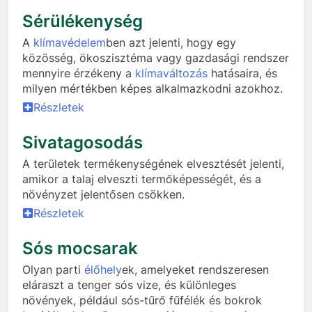
Sérülékenység
A
klímavédelem
ben azt jelenti, hogy egy
közösség, ökoszisztéma vagy gazdasági rendszer
mennyire érzékeny a
klímaváltozás
hatásaira, és
milyen mértékben képes alkalmazkodni azokhoz.
Részletek
Sivatagosodás
A területek termékenységének elvesztését jelenti,
amikor a talaj elveszti termőképességét, és a
növényzet jelentősen csökken.
Részletek
Sós mocsarak
Olyan parti
élőhely
ek, amelyeket rendszeresen
eláraszt a tenger sós vize, és különleges
növények, például sós-tűrő fűfélék és bokrok