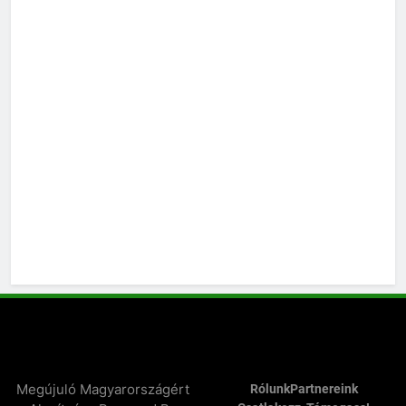
Megújuló Magyarországért
Rólunk
Partnereink