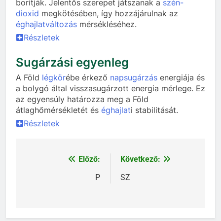
borítják. Jelentős szerepet játszanak a
szén-
dioxid
megkötésében, így hozzájárulnak az
éghajlatváltozás
mérsékléséhez.
Részletek
Sugárzási egyenleg
A Föld
légkör
ébe érkező
napsugárzás
energiája és
a bolygó által visszasugárzott energia mérlege. Ez
az egyensúly határozza meg a Föld
átlaghőmérsékletét és
éghajlat
i stabilitását.
Részletek
Előző:
Következő:
Bejegyzés
navigáció
P
SZ