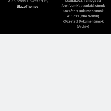
Alapítvány Powered By
Csatlakozz, Támogass!
Archívum
Kapcsolat
Számok
.
BlazeThemes
Közzétett Dokumentumok
#11733 (cím Nélkül)
Közzétett Dokumentumok
(archív)