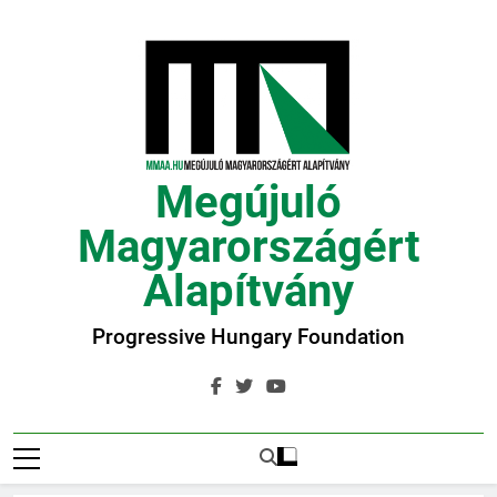
Ugrás
a
tartalomra
Megújuló
Magyarországért
Alapítvány
Progressive Hungary Foundation