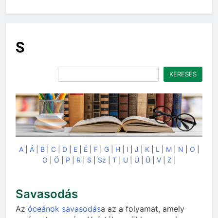
S
Keresés
KERESÉS
A
|
Á
|
B
|
C
|
D
|
E
|
É
|
F
|
G
|
H
|
I
|
J
|
K
|
L
|
M
|
N
|
O
|
Ó
|
Ö
|
P
|
R
|
S
|
Sz
|
T
|
U
|
Ú
|
Ü
|
V
|
Z
|
Savasodás
Az
óceánok
savasodás
a az a folyamat, amely