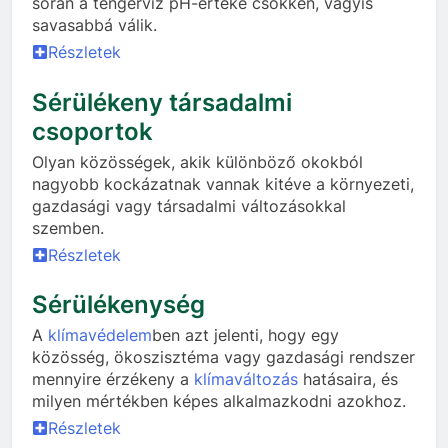
során a tengervíz pH-értéke csökken, vagyis
savasabbá válik.
Részletek
Sérülékeny társadalmi
csoportok
Olyan közösségek, akik különböző okokból
nagyobb kockázatnak vannak kitéve a környezeti,
gazdasági vagy társadalmi változásokkal
szemben.
Részletek
Sérülékenység
A
klímavédelem
ben azt jelenti, hogy egy
közösség, ökoszisztéma vagy gazdasági rendszer
mennyire érzékeny a
klímaváltozás
hatásaira, és
milyen mértékben képes alkalmazkodni azokhoz.
Részletek