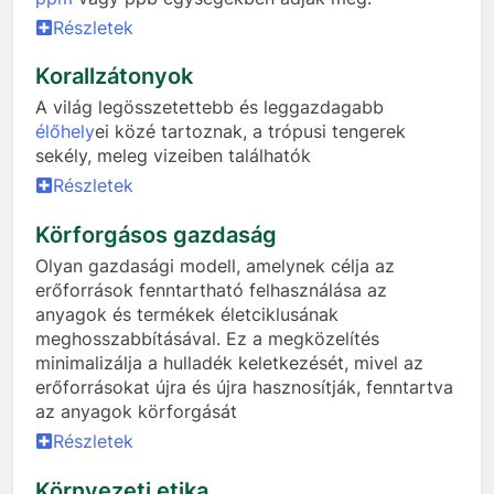
Részletek
Korallzátonyok
A világ legösszetettebb és leggazdagabb
élőhely
ei közé tartoznak, a trópusi tengerek
sekély, meleg vizeiben találhatók
Részletek
Körforgásos gazdaság
Olyan gazdasági modell, amelynek célja az
erőforrások fenntartható felhasználása az
anyagok és termékek életciklusának
meghosszabbításával. Ez a megközelítés
minimalizálja a hulladék keletkezését, mivel az
erőforrásokat újra és újra hasznosítják, fenntartva
az anyagok körforgását
Részletek
Környezeti etika