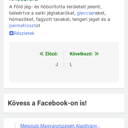
A Föld jég- és hóborította területeit jelenti,
beleértve a sarki jégtakarókat,
gleccser
eket,
hómezőket, fagyott tavakat, tengeri jeget és a
permafroszt
ot
Részletek
Előző:
Következő:
Bejegyzés
navigáció
J
L
Kövess a Facebook-on is!
Megújuló Magyarországért Alapítvány -