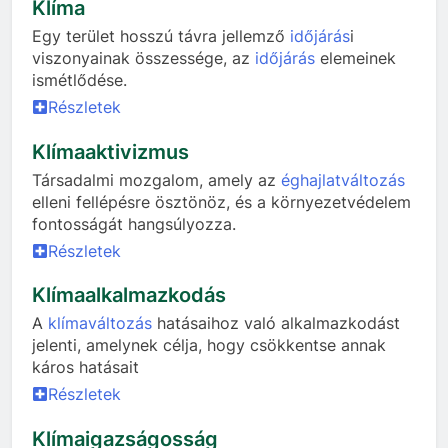
Klíma
Egy terület hosszú távra jellemző
időjárás
i
viszonyainak összessége, az
időjárás
elemeinek
ismétlődése.
Részletek
Klímaaktivizmus
Társadalmi mozgalom, amely az
éghajlatváltozás
elleni fellépésre ösztönöz, és a környezetvédelem
fontosságát hangsúlyozza.
Részletek
Klímaalkalmazkodás
A
klímaváltozás
hatásaihoz való alkalmazkodást
jelenti, amelynek célja, hogy csökkentse annak
káros hatásait
Részletek
Klímaigazságosság