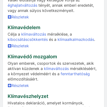
éghajlatváltozás
tényét, annak emberi eredetét,
vagy annak súlyos következményeit.
Részletek
Klímavédelem
Célja a
klímaváltozás
mérséklése, a
kibocsátáscsökkentés
és a
klímaalkalmazkodás
.
Részletek
Klímavédő mozgalom
Olyan emberek, csoportok és szervezetek, akik
aktívan küzdenek a
klímaváltozás
mérsékléséért,
a környezet védelméért és a
fenntarthatóság
előmozdításáért.
Részletek
Klímavészhelyzet
Hivatalos deklaráció, amelyet kormányok,