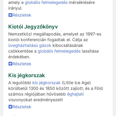
amely a
globális felmelegedés
mérséklésére
irányul.
Részletek
Kiotói Jegyzőkönyv
Nemzetközi megállapodás, amelyet az 1997-es
kiotói konferencián fogadtak el. Célja az
üvegházhatású gázok
kibocsátásának
csökkentése a
globális felmelegedés
lassítása
érdekében.
Részletek
Kis jégkorszak
A legutóbbi
kis jégkorszak
(Little Ice Age)
körülbelül 1300 és 1850 között zajlott, és a Föld
számos régiójában hűvösebb
éghajlat
i
viszonyokat eredményezett
Részletek