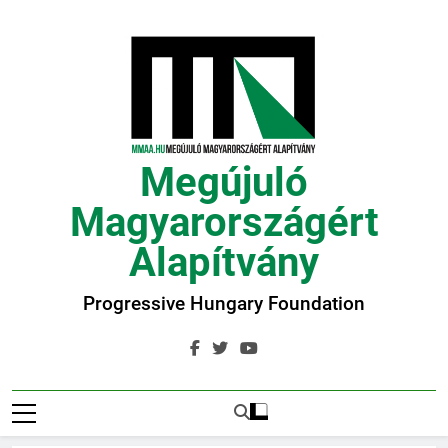
Ugrás
a
tartalomra
Megújuló
Magyarországért
Alapítvány
Progressive Hungary Foundation