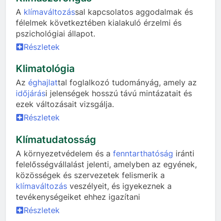
A
klímaváltozás
sal kapcsolatos aggodalmak és
félelmek következtében kialakuló érzelmi és
pszichológiai állapot.
Részletek
Klimatológia
Az
éghajlat
tal foglalkozó tudományág, amely az
időjárás
i jelenségek hosszú távú mintázatait és
ezek változásait vizsgálja.
Részletek
Klímatudatosság
A környezetvédelem és a
fenntarthatóság
iránti
felelősségvállalást jelenti, amelyben az egyének,
közösségek és szervezetek felismerik a
klímaváltozás
veszélyeit, és igyekeznek a
tevékenységeiket ehhez igazítani
Részletek