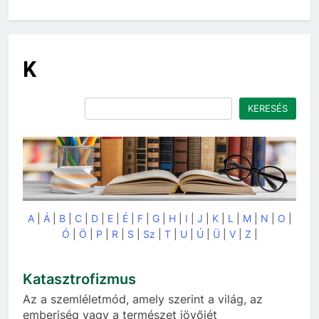
K
Keresés
KERESÉS
A
|
Á
|
B
|
C
|
D
|
E
|
É
|
F
|
G
|
H
|
I
|
J
|
K
|
L
|
M
|
N
|
O
|
Ó
|
Ö
|
P
|
R
|
S
|
Sz
|
T
|
U
|
Ú
|
Ü
|
V
|
Z
|
Katasztrofizmus
Az a szemléletmód, amely szerint a világ, az
emberiség vagy a természet jövőjét