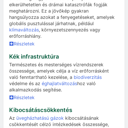
elkerülhetetlen és drámai katasztrófák fogják
meghatározni. Ez a jövőkép gyakran
hangsúlyozza azokat a fenyegetéseket, amelyek
globális pusztulással járhatnak, például
klímaváltozás
, környezetszennyezés vagy
erőforráshiány.
Részletek
Kék infrastruktúra
Természetes és mesterséges vízrendszerek
összessége, amelyek célja a víz erőforrásként
való fenntartható kezelése, a
biodiverzitás
védelme és az
éghajlatváltozás
hoz való
alkalmazkodás segítése.
Részletek
Kibocsátáscsökkentés
Az
üvegházhatású gázok
kibocsátásának
csökkentését célzó intézkedések összessége,