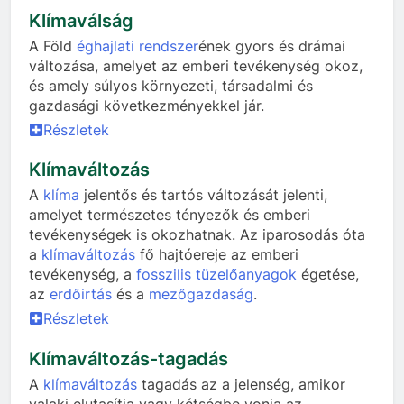
Klímaválság
A Föld
éghajlati rendszer
ének gyors és drámai
változása, amelyet az emberi tevékenység okoz,
és amely súlyos környezeti, társadalmi és
gazdasági következményekkel jár.
Részletek
Klímaváltozás
A
klíma
jelentős és tartós változását jelenti,
amelyet természetes tényezők és emberi
tevékenységek is okozhatnak. Az iparosodás óta
a
klímaváltozás
fő hajtóereje az emberi
tevékenység, a
fosszilis tüzelőanyagok
égetése,
az
erdőirtás
és a
mezőgazdaság
.
Részletek
Klímaváltozás-tagadás
A
klímaváltozás
tagadás az a jelenség, amikor
valaki elutasítja vagy kétségbe vonja az