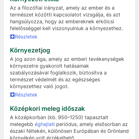
Az a filozófiai irányzat, amely az ember és a
természet közötti kapcsolatot vizsgálja, és azt
hangsúlyozza, hogy az embereknek erkölcsi
felelősséggel kell viszonyulniuk a környezethez.
Részletek
Környezetjog
A jog azon ága, amely az emberi tevékenységek
környezetre gyakorolt hatásainak
szabályozásával foglalkozik, biztosítva a
természet védelmét és az egészséges
környezethez való jogot.
Részletek
Középkori meleg időszak
A középkorban (kb. 950–1250) tapasztalt
melegebb
éghajlat
i periódus, amely elsősorban az
északi féltekén, különösen Európában és Grönland
környékén volt érzékelhető.