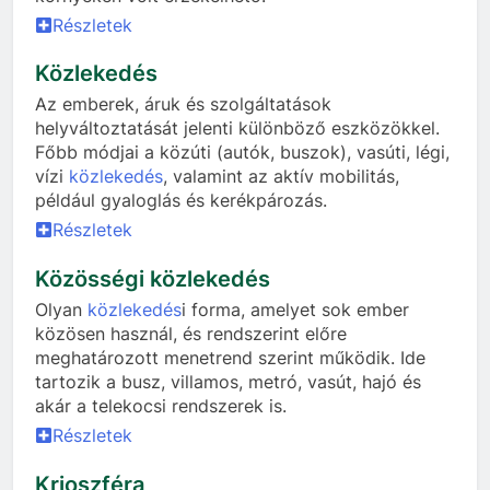
Részletek
Közlekedés
Az emberek, áruk és szolgáltatások
helyváltoztatását jelenti különböző eszközökkel.
Főbb módjai a közúti (autók, buszok), vasúti, légi,
vízi
közlekedés
, valamint az aktív mobilitás,
például gyaloglás és kerékpározás.
Részletek
Közösségi közlekedés
Olyan
közlekedés
i forma, amelyet sok ember
közösen használ, és rendszerint előre
meghatározott menetrend szerint működik. Ide
tartozik a busz, villamos, metró, vasút, hajó és
akár a telekocsi rendszerek is.
Részletek
Krioszféra