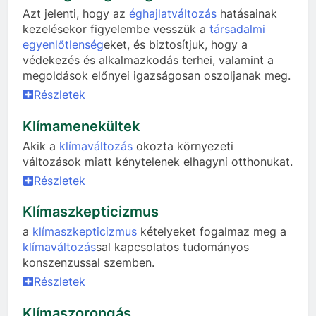
Azt jelenti, hogy az
éghajlatváltozás
hatásainak
kezelésekor figyelembe vesszük a
társadalmi
egyenlőtlenség
eket, és biztosítjuk, hogy a
védekezés és alkalmazkodás terhei, valamint a
megoldások előnyei igazságosan oszoljanak meg.
Részletek
Klímamenekültek
Akik a
klímaváltozás
okozta környezeti
változások miatt kénytelenek elhagyni otthonukat.
Részletek
Klímaszkepticizmus
a
klímaszkepticizmus
kételyeket fogalmaz meg a
klímaváltozás
sal kapcsolatos tudományos
konszenzussal szemben.
Részletek
Klímaszorongás