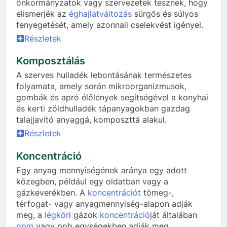
önkormányzatok vagy szervezetek tesznek, hogy
elismerjék az
éghajlatváltozás
sürgős és súlyos
fenyegetését, amely azonnali cselekvést igényel.
Részletek
Komposztálás
A szerves hulladék lebontásának természetes
folyamata, amely során mikroorganizmusok,
gombák és apró élőlények segítségével a konyhai
és kerti zöldhulladék tápanyagokban gazdag
talajjavító anyaggá, komposzttá alakul.
Részletek
Koncentráció
Egy anyag mennyiségének aránya egy adott
közegben, például egy oldatban vagy a
gázkeverékben. A
koncentráció
t tömeg-,
térfogat- vagy anyagmennyiség-alapon adják
meg, a
légkör
i gázok
koncentráció
ját általában
ppm
vagy ppb egységekben adják meg.