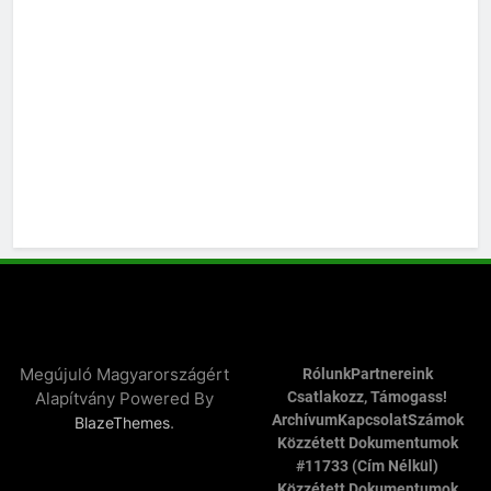
Megújuló Magyarországért
Rólunk
Partnereink
Alapítvány Powered By
Csatlakozz, Támogass!
Archívum
Kapcsolat
Számok
.
BlazeThemes
Közzétett Dokumentumok
#11733 (cím Nélkül)
Közzétett Dokumentumok