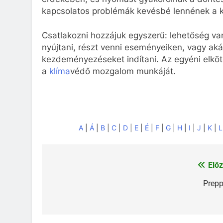
kapcsolatos problémák kevésbé lennének a k
Csatlakozni hozzájuk egyszerű: lehetőség va
nyújtani, részt venni eseményeiken, vagy akár
kezdeményezéseket indítani. Az egyéni elköt
a
klíma
védő mozgalom munkáját.
A
|
Á
|
B
|
C
|
D
|
E
|
É
|
F
|
G
|
H
|
I
|
J
|
K
|
L
Előz
Bejegyzés
navigáció
Prepp