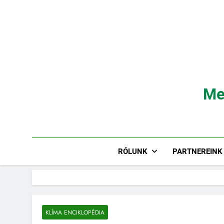
Ugrás
a
tartalomra
Me
RÓLUNK
PARTNEREINK
KLÍMA ENCIKLOPÉDIA