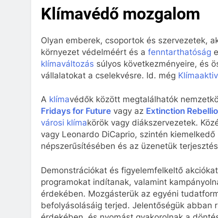
Klímavédő mozgalom
Olyan emberek, csoportok és szervezetek, a
környezet védelméért és a
fenntarthatóság
e
klímaváltozás
súlyos következményeire, és ö
vállalatokat a cselekvésre. ld. még
Klímaakti
A
klíma
védők között megtalálhatók nemzetkö
Fridays for Future
vagy az
Extinction Rebelli
városi klíma
körök vagy diákszervezetek. Közé
vagy Leonardo DiCaprio, szintén kiemelkedő
népszerűsítésében és az üzenetük terjeszté
Demonstrációkat és figyelemfelkeltő akcióka
programokat indítanak, valamint kampányolna
érdekében. Mozgásterük az egyéni tudatformá
befolyásolásáig terjed. Jelentőségük abban r
érdekében, és nyomást gyakorolnak a döntés