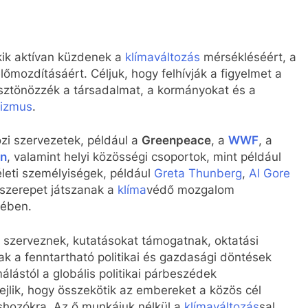
kik aktívan küzdenek a
klímaváltozás
mérsékléséért, a
lőmozdításáért. Céljuk, hogy felhívják a figyelmet a
sztönözzék a társadalmat, a kormányokat és a
vizmus
.
zi szervezetek, például a
Greenpeace
, a
WWF
, a
on
, valamint helyi közösségi csoportok, mint például
leti személyiségek, például
Greta Thunberg
,
Al Gore
 szerepet játszanak a
klíma
védő mozgalom
sében.
t szerveznek, kutatásokat támogatnak, oktatási
k a fenntartható politikai és gazdasági döntések
lástól a globális politikai párbeszédek
ejlik, hogy összekötik az embereket a közös cél
hozókra. Az ő munkájuk nélkül a
klímaváltozás
sal