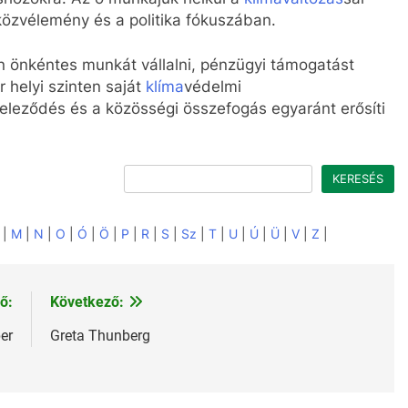
özvélemény és a politika fókuszában.
n önkéntes munkát vállalni, pénzügyi támogatást
 helyi szinten saját
klíma
védelmi
eleződés és a közösségi összefogás egyaránt erősíti
Keresés
KERESÉS
|
M
|
N
|
O
|
Ó
|
Ö
|
P
|
R
|
S
|
Sz
|
T
|
U
|
Ú
|
Ü
|
V
|
Z
|
ő:
Következő:
er
Greta Thunberg