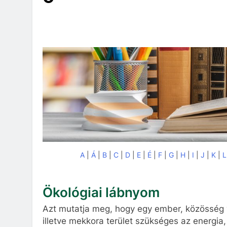
A
|
Á
|
B
|
C
|
D
|
E
|
É
|
F
|
G
|
H
|
I
|
J
|
K
|
L
Ökológiai lábnyom
Azt mutatja meg, hogy egy ember, közösség v
illetve mekkora terület szükséges az energia,