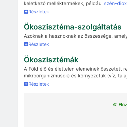
keletkező melléktermékek, például
szén-diox
Részletek
Ökoszisztéma-szolgáltatás
Azoknak a hasznoknak az összessége, amel
Részletek
Ökoszisztémák
A Föld élő és élettelen elemeinek összetett r
mikroorganizmusok) és környezetük (víz, tal
Részletek
Előz
Bejegyzés
navigáció