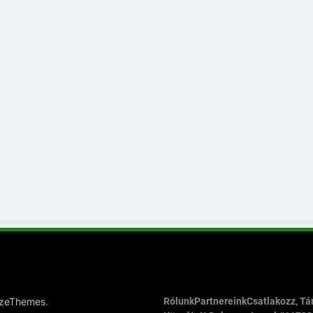
.
azeThemes
Rólunk
Partnereink
Csatlakozz, T