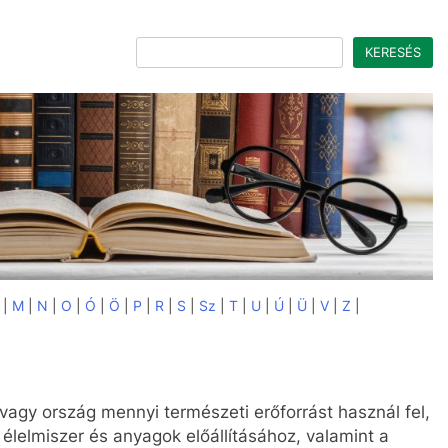
Keresés
KERESÉS
|
M
|
N
|
O
|
Ó
|
Ö
|
P
|
R
|
S
|
Sz
|
T
|
U
|
Ú
|
Ü
|
V
|
Z
|
agy ország mennyi természeti erőforrást használ fel,
 élelmiszer és anyagok előállításához, valamint a