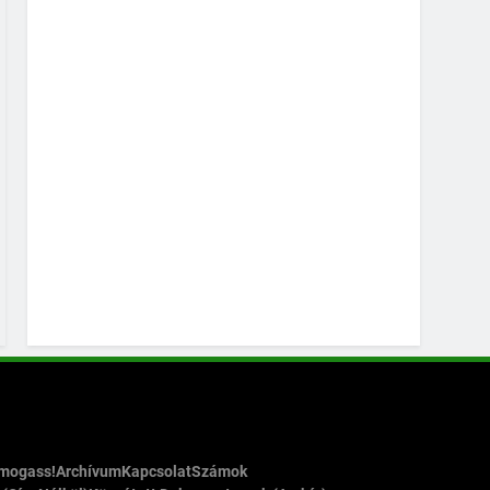
ámogass!
Archívum
Kapcsolat
Számok