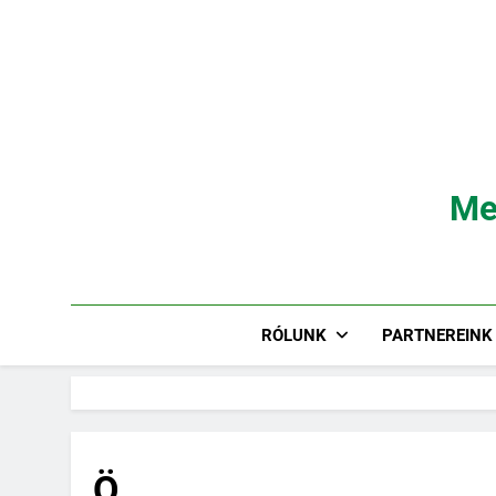
Ugrás
a
tartalomra
Me
RÓLUNK
PARTNEREINK
Ö