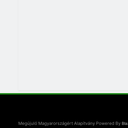
Megújuló Magyarországért Alapítvány Powered By
Bl