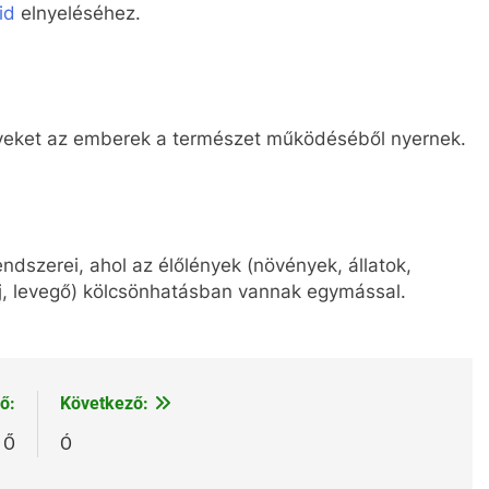
id
elnyeléséhez.
yeket az emberek a természet működéséből nyernek.
endszerei, ahol az élőlények (növények, állatok,
aj, levegő) kölcsönhatásban vannak egymással.
ő:
Következő:
Ő
Ó