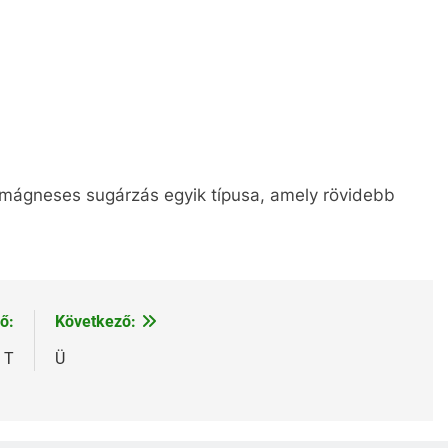
romágneses sugárzás egyik típusa, amely rövidebb
ő:
Következő:
T
Ü