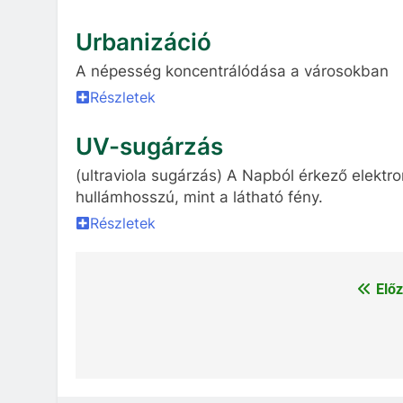
Urbanizáció
A népesség koncentrálódása a városokban
Részletek
UV-sugárzás
(ultraviola sugárzás) A Napból érkező elekt
hullámhosszú, mint a látható fény.
Részletek
Előz
Bejegyzés
navigáció