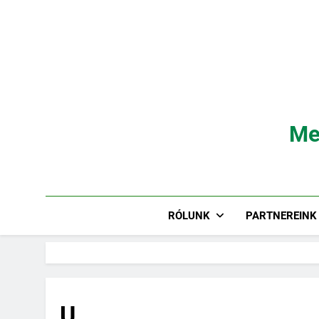
Ugrás
a
tartalomra
Me
RÓLUNK
PARTNEREINK
U