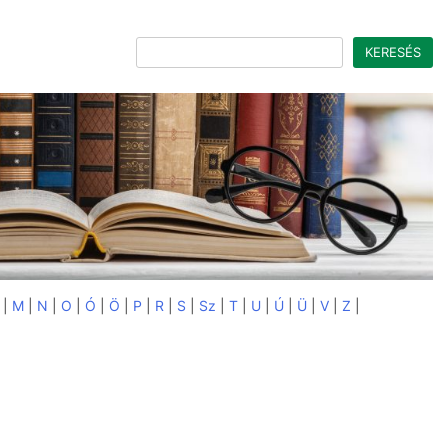
Keresés
KERESÉS
|
M
|
N
|
O
|
Ó
|
Ö
|
P
|
R
|
S
|
Sz
|
T
|
U
|
Ú
|
Ü
|
V
|
Z
|