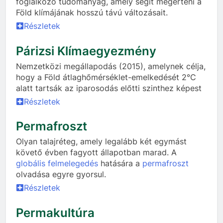
foglalkozó tudományág, amely segít megérteni a
Föld klímájának hosszú távú változásait.
Részletek
Párizsi Klímaegyezmény
Nemzetközi megállapodás (2015), amelynek célja,
hogy a Föld átlaghőmérséklet-emelkedését 2°C
alatt tartsák az iparosodás előtti szinthez képest
Részletek
Permafroszt
Olyan talajréteg, amely legalább két egymást
követő évben fagyott állapotban marad. A
globális felmelegedés
hatására a
permafroszt
olvadása egyre gyorsul.
Részletek
Permakultúra