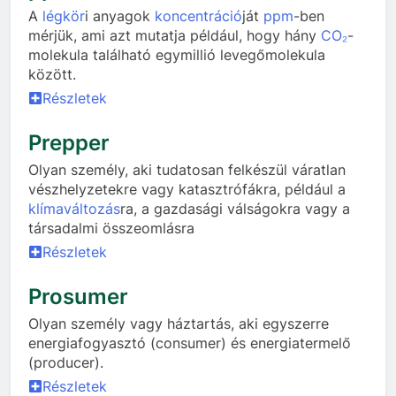
A
légkör
i anyagok
koncentráció
ját
ppm
-ben
mérjük, ami azt mutatja például, hogy hány
CO₂
-
molekula található egymillió levegőmolekula
között.
Részletek
Prepper
Olyan személy, aki tudatosan felkészül váratlan
vészhelyzetekre vagy katasztrófákra, például a
klímaváltozás
ra, a gazdasági válságokra vagy a
társadalmi összeomlásra
Részletek
Prosumer
Olyan személy vagy háztartás, aki egyszerre
energiafogyasztó (consumer) és energiatermelő
(producer).
Részletek