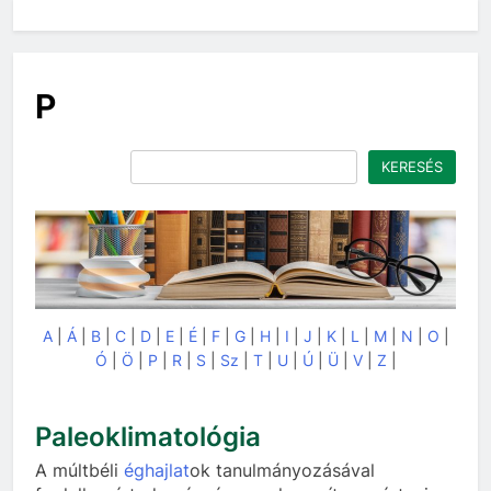
P
Keresés
KERESÉS
A
|
Á
|
B
|
C
|
D
|
E
|
É
|
F
|
G
|
H
|
I
|
J
|
K
|
L
|
M
|
N
|
O
|
Ó
|
Ö
|
P
|
R
|
S
|
Sz
|
T
|
U
|
Ú
|
Ü
|
V
|
Z
|
Paleoklimatológia
A múltbéli
éghajlat
ok tanulmányozásával