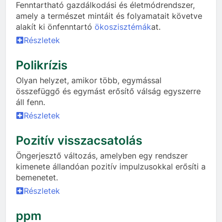
Fenntartható gazdálkodási és életmódrendszer,
amely a természet mintáit és folyamatait követve
alakít ki önfenntartó
ökoszisztémák
at.
Részletek
Polikrízis
Olyan helyzet, amikor több, egymással
összefüggő és egymást erősítő válság egyszerre
áll fenn.
Részletek
Pozitív visszacsatolás
Öngerjesztő változás, amelyben egy rendszer
kimenete állandóan pozitív impulzusokkal erősíti a
bemenetet.
Részletek
ppm