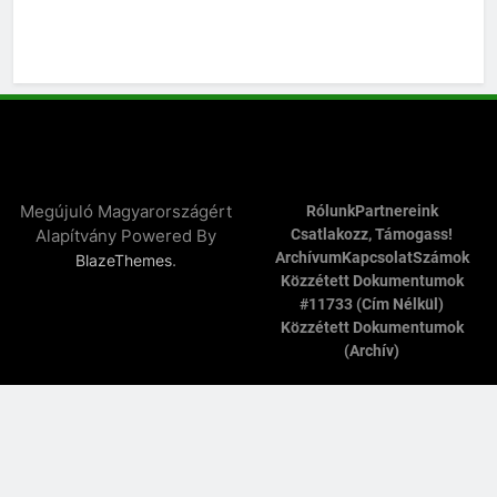
Megújuló Magyarországért
Rólunk
Partnereink
Alapítvány Powered By
Csatlakozz, Támogass!
Archívum
Kapcsolat
Számok
.
BlazeThemes
Közzétett Dokumentumok
#11733 (cím Nélkül)
Közzétett Dokumentumok
(archív)