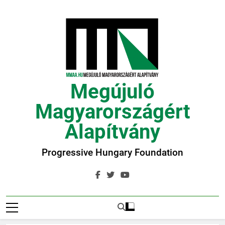
Ugrás
a
tartalomra
Megújuló
Magyarországért
Alapítvány
Progressive Hungary Foundation