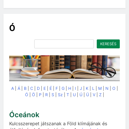
Ó
Keresés
KERESÉS
A
|
Á
|
B
|
C
|
D
|
E
|
É
|
F
|
G
|
H
|
I
|
J
|
K
|
L
|
M
|
N
|
O
|
Ó
|
Ö
|
P
|
R
|
S
|
Sz
|
T
|
U
|
Ú
|
Ü
|
V
|
Z
|
Óceánok
Kulcsszerepet játszanak a Föld klímájának és