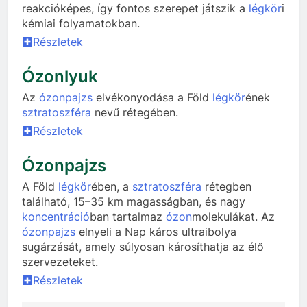
reakcióképes, így fontos szerepet játszik a
légkör
i
kémiai folyamatokban.
Részletek
Ózonlyuk
Az
ózonpajzs
elvékonyodása a Föld
légkör
ének
sztratoszféra
nevű rétegében.
Részletek
Ózonpajzs
A Föld
légkör
ében, a
sztratoszféra
rétegben
található, 15–35 km magasságban, és nagy
koncentráció
ban tartalmaz
ózon
molekulákat. Az
ózonpajzs
elnyeli a Nap káros ultraibolya
sugárzását, amely súlyosan károsíthatja az élő
szervezeteket.
Részletek