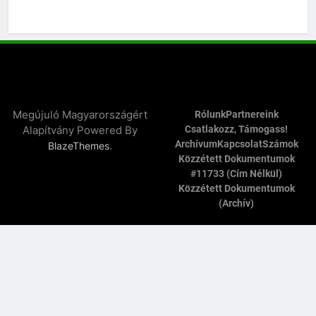
Megújuló Magyarországért
Rólunk
Partnereink
Alapítvány Powered By
Csatlakozz, Támogass!
Archívum
Kapcsolat
Számok
.
BlazeThemes
Közzétett Dokumentumok
#11733 (cím Nélkül)
Közzétett Dokumentumok
(archív)