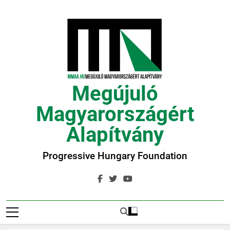
Ugrás
a
tartalomra
Megújuló
Magyarországért
Alapítvány
Progressive Hungary Foundation