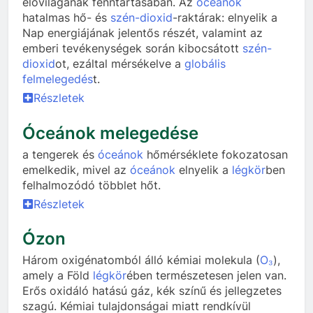
élővilágának fenntartásában. Az
óceánok
hatalmas hő- és
szén-dioxid
-raktárak: elnyelik a
Nap energiájának jelentős részét, valamint az
emberi tevékenységek során kibocsátott
szén-
dioxid
ot, ezáltal mérsékelve a
globális
felmelegedés
t.
Részletek
Óceánok melegedése
a tengerek és
óceánok
hőmérséklete fokozatosan
emelkedik, mivel az
óceánok
elnyelik a
légkör
ben
felhalmozódó többlet hőt.
Részletek
Ózon
Három oxigénatomból álló kémiai molekula (
O₃
),
amely a Föld
légkör
ében természetesen jelen van.
Erős oxidáló hatású gáz, kék színű és jellegzetes
szagú. Kémiai tulajdonságai miatt rendkívül