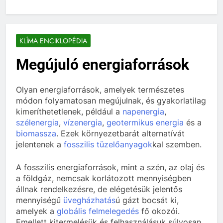
KLÍMA ENCIKLOPÉDIA
Megújuló energiaforrások
Olyan energiaforrások, amelyek természetes
módon folyamatosan megújulnak, és gyakorlatilag
kimeríthetetlenek, például a
napenergia
,
szélenergia
,
vízenergia
,
geotermikus energia
és a
biomassza
. Ezek környezetbarát alternatívát
jelentenek a
fosszilis tüzelőanyagok
kal szemben.
A fosszilis energiaforrások, mint a szén, az olaj és
a földgáz, nemcsak korlátozott mennyiségben
állnak rendelkezésre, de elégetésük jelentős
mennyiségű
üvegházhatás
ú gázt bocsát ki,
amelyek a
globális felmelegedés
fő okozói.
Emellett kitermelésük és felhasználásuk súlyosan