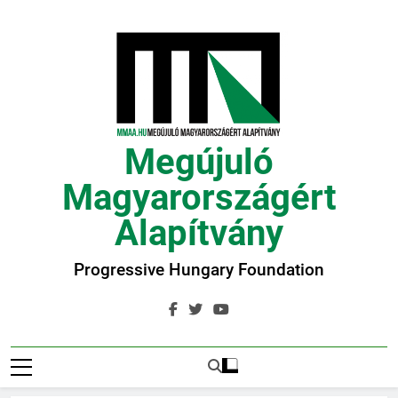
Ugrás
a
tartalomra
Megújuló
Magyarországért
Alapítvány
Progressive Hungary Foundation