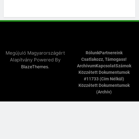
Megújuló Magyarországért
Rólunk
Partnereink
Alapítvány Powered By
Csatlakozz, Támogass!
Archívum
Kapcsolat
Számok
.
BlazeThemes
Közzétett Dokumentumok
#11733 (cím Nélkül)
Közzétett Dokumentumok
(archív)