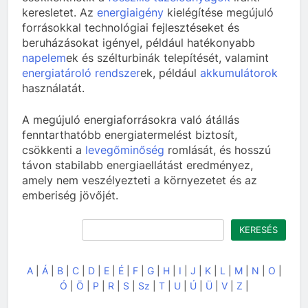
keresletet. Az
energiaigény
kielégítése megújuló
forrásokkal technológiai fejlesztéseket és
beruházásokat igényel, például hatékonyabb
napelem
ek és szélturbinák telepítését, valamint
energiatároló rendszer
ek, például
akkumulátorok
használatát.
A megújuló energiaforrásokra való átállás
fenntarthatóbb energiatermelést biztosít,
csökkenti a
levegőminőség
romlását, és hosszú
távon stabilabb energiaellátást eredményez,
amely nem veszélyezteti a környezetet és az
emberiség jövőjét.
Keresés
KERESÉS
A
|
Á
|
B
|
C
|
D
|
E
|
É
|
F
|
G
|
H
|
I
|
J
|
K
|
L
|
M
|
N
|
O
|
Ó
|
Ö
|
P
|
R
|
S
|
Sz
|
T
|
U
|
Ú
|
Ü
|
V
|
Z
|