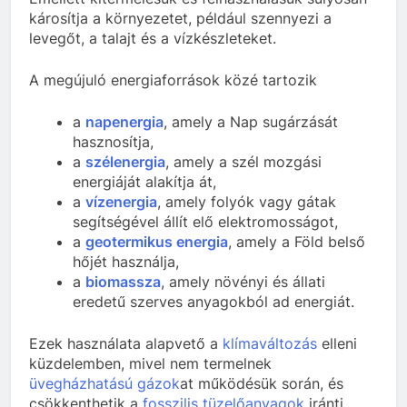
károsítja a környezetet, például szennyezi a
levegőt, a talajt és a vízkészleteket.
A megújuló energiaforrások közé tartozik
a
napenergia
, amely a Nap sugárzását
hasznosítja,
a
szélenergia
, amely a szél mozgási
energiáját alakítja át,
a
vízenergia
, amely folyók vagy gátak
segítségével állít elő elektromosságot,
a
geotermikus energia
, amely a Föld belső
hőjét használja,
a
biomassza
, amely növényi és állati
eredetű szerves anyagokból ad energiát.
Ezek használata alapvető a
klímaváltozás
elleni
küzdelemben, mivel nem termelnek
üvegházhatású gázok
at működésük során, és
csökkenthetik a
fosszilis tüzelőanyagok
iránti