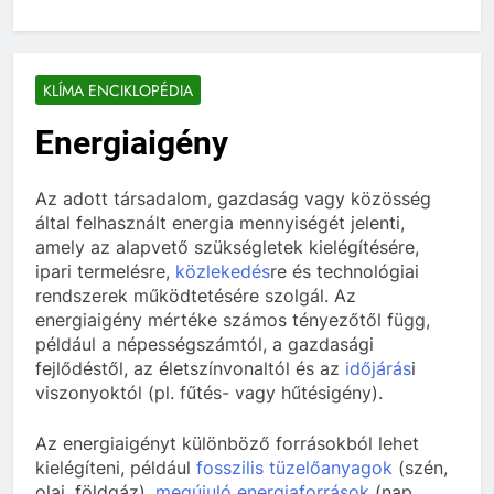
KLÍMA ENCIKLOPÉDIA
Energiaigény
Az adott társadalom, gazdaság vagy közösség
által felhasznált energia mennyiségét jelenti,
amely az alapvető szükségletek kielégítésére,
ipari termelésre,
közlekedés
re és technológiai
rendszerek működtetésére szolgál. Az
energiaigény mértéke számos tényezőtől függ,
például a népességszámtól, a gazdasági
fejlődéstől, az életszínvonaltól és az
időjárás
i
viszonyoktól (pl. fűtés- vagy hűtésigény).
Az energiaigényt különböző forrásokból lehet
kielégíteni, például
fosszilis tüzelőanyagok
(szén,
olaj, földgáz),
megújuló energiaforrások
(nap,