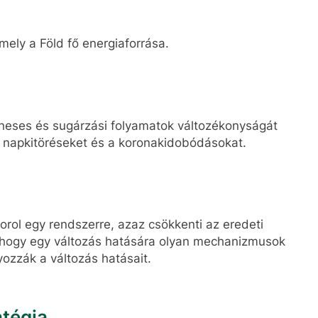
ely a Föld fő energiaforrása.
neses és sugárzási folyamatok változékonyságát
 a napkitöréseket és a koronakidobódásokat.
orol egy rendszerre, azaz csökkenti az eredeti
i, hogy egy változás hatására olyan mechanizmusok
yozzák a változás hatásait.
atégia