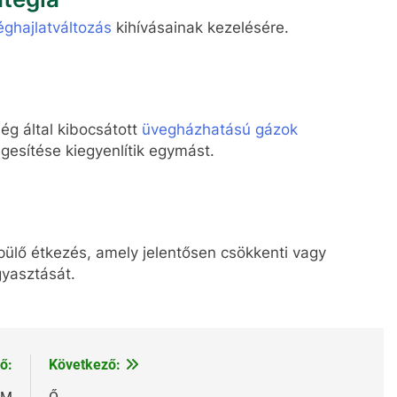
éghajlatváltozás
kihívásainak kezelésére.
ég által kibocsátott
üvegházhatású gázok
esítése kiegyenlítik egymást.
pülő étkezés, amely jelentősen csökkenti vagy
gyasztását.
ő:
Következő: