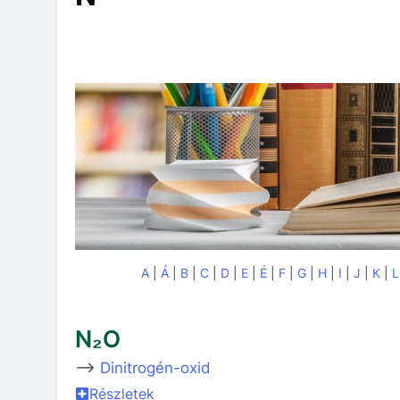
A
|
Á
|
B
|
C
|
D
|
E
|
É
|
F
|
G
|
H
|
I
|
J
|
K
|
L
N₂O
–>
Dinitrogén-oxid
Részletek