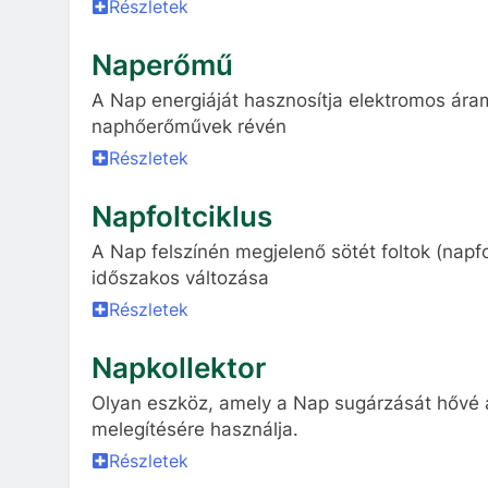
Részletek
Naperőmű
A Nap energiáját hasznosítja elektromos áram
naphőerőművek révén
Részletek
Napfoltciklus
A Nap felszínén megjelenő sötét foltok (napf
időszakos változása
Részletek
Napkollektor
Olyan eszköz, amely a Nap sugárzását hővé al
melegítésére használja.
Részletek