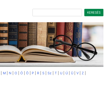
Keresés
KERESÉS
|
M
|
N
|
O
|
Ó
|
Ö
|
P
|
R
|
S
|
Sz
|
T
|
U
|
Ú
|
Ü
|
V
|
Z
|