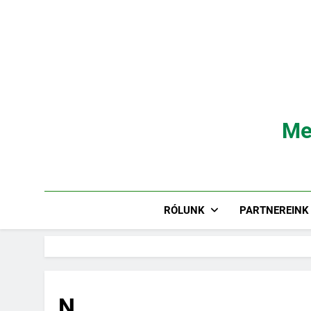
Ugrás
a
tartalomra
Me
RÓLUNK
PARTNEREINK
N