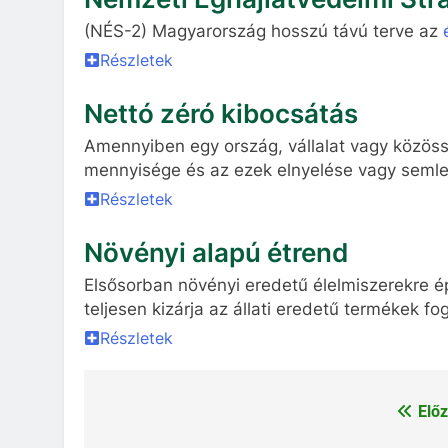
(NÉS-2) Magyarország hosszú távú terve az
Részletek
Nettó zéró kibocsátás
Amennyiben egy ország, vállalat vagy közöss
mennyisége és az ezek elnyelése vagy semleg
Részletek
Növényi alapú étrend
Elsősorban növényi eredetű élelmiszerekre é
teljesen kizárja az állati eredetű termékek fo
Részletek
Előz
Bejegyzés