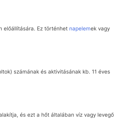
 előállítására. Ez történhet
napelem
ek vagy
oltok) számának és aktivitásának kb. 11 éves
akítja, és ezt a hőt általában víz vagy levegő