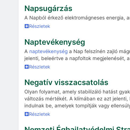
Napsugárzás
A Napból érkező elektromágneses energia, am
Részletek
Naptevékenység
A
naptevékenység
a Nap felszínén zajló mág
jelenti, beleértve a napfoltok megjelenését,
Részletek
Negatív visszacsatolás
Olyan folyamat, amely stabilizáló hatást gyak
változás mértékét. A klímában ez azt jelent
indulnak be, amelyek tompítják vagy ellensúl
Részletek
Nemzeti Éghajlatvédelmi Str