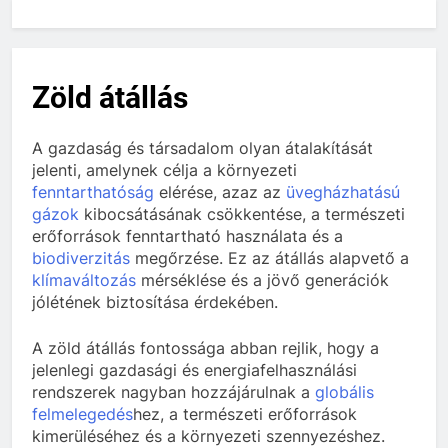
Zöld átállás
A gazdaság és társadalom olyan átalakítását
jelenti, amelynek célja a környezeti
fenntarthatóság
elérése, azaz az
üvegházhatású
gázok
kibocsátásának csökkentése, a természeti
erőforrások fenntartható használata és a
biodiverzitás
megőrzése. Ez az átállás alapvető a
klímaváltozás
mérséklése és a jövő generációk
jólétének biztosítása érdekében.
A zöld átállás fontossága abban rejlik, hogy a
jelenlegi gazdasági és energiafelhasználási
rendszerek nagyban hozzájárulnak a
globális
felmelegedés
hez, a természeti erőforrások
kimerüléséhez és a környezeti szennyezéshez.