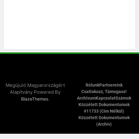
Megújuló Magyarországért
Rólunk
Partnereink
Alapítvány Powered By
Csatlakozz, Támogass!
Archívum
Kapcsolat
Számok
.
BlazeThemes
Közzétett Dokumentumok
#11733 (cím Nélkül)
Közzétett Dokumentumok
(archív)