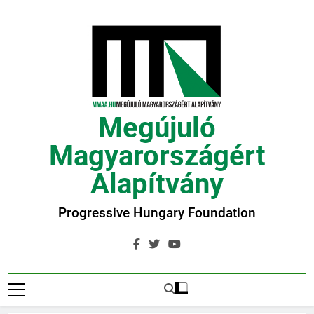
Ugrás
a
tartalomra
Megújuló
Magyarországért
Alapítvány
Progressive Hungary Foundation