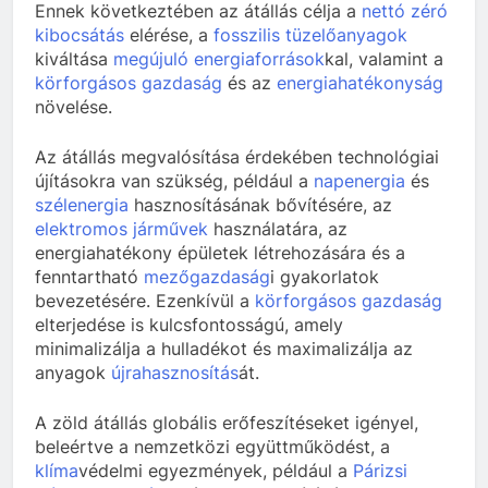
Ennek következtében az átállás célja a
nettó zéró
kibocsátás
elérése, a
fosszilis tüzelőanyagok
kiváltása
megújuló energiaforrások
kal, valamint a
körforgásos gazdaság
és az
energiahatékonyság
növelése.
Az átállás megvalósítása érdekében technológiai
újításokra van szükség, például a
napenergia
és
szélenergia
hasznosításának bővítésére, az
elektromos járművek
használatára, az
energiahatékony épületek létrehozására és a
fenntartható
mezőgazdaság
i gyakorlatok
bevezetésére. Ezenkívül a
körforgásos gazdaság
elterjedése is kulcsfontosságú, amely
minimalizálja a hulladékot és maximalizálja az
anyagok
újrahasznosítás
át.
A zöld átállás globális erőfeszítéseket igényel,
beleértve a nemzetközi együttműködést, a
klíma
védelmi egyezmények, például a
Párizsi