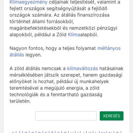
Klímaegyezmény
céljainak teljesítését, valamint a
fejlett országok segítségnyújtását a fejlődő
országok számára. Az átállás finanszírozása
történhet állami forrásokból,
magánbefektetésekből és nemzetközi pénzügyi
alapokból, például a Zöld
Klíma
alapból.
Nagyon fontos, hogy a teljes folyamat
méltányos
átállás
legyen.
A zöld átállás nemcsak a
klímaváltozás
hatásainak
mérséklésében játszik szerepet, hanem gazdasági
előnyöket is hozhat, például új munkahelyek
teremtésével a megújuló energia, a zöld
technológiák és a fenntartható gazdaság
területén.
Keresés
KERESÉS