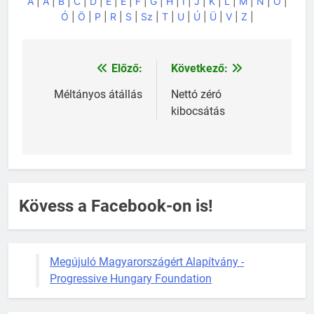
A
|
Á
|
B
|
C
|
D
|
E
|
É
|
F
|
G
|
H
|
I
|
J
|
K
|
L
|
M
|
N
|
O
|
Ó
|
Ö
|
P
|
R
|
S
|
Sz
|
T
|
U
|
Ú
|
Ü
|
V
|
Z
|
Előző:
Következő:
Bejegyzés
navigáció
Méltányos átállás
Nettó zéró
kibocsátás
Kövess a Facebook-on is!
Megújuló Magyarországért Alapítvány -
Progressive Hungary Foundation