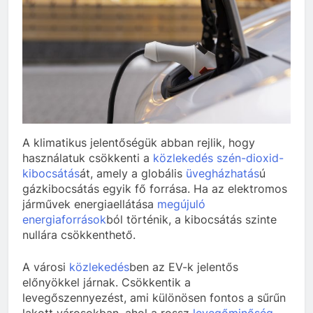
A klimatikus jelentőségük abban rejlik, hogy
használatuk csökkenti a
közlekedés
szén-dioxid-
kibocsátás
át, amely a globális
üvegházhatás
ú
gázkibocsátás egyik fő forrása. Ha az elektromos
járművek energiaellátása
megújuló
energiaforrások
ból történik, a kibocsátás szinte
nullára csökkenthető.
A városi
közlekedés
ben az EV-k jelentős
előnyökkel járnak. Csökkentik a
levegőszennyezést, ami különösen fontos a sűrűn
lakott városokban, ahol a rossz
levegőminőség