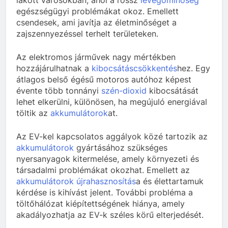
egészségügyi problémákat okoz. Emellett
csendesek, ami javítja az életminőséget a
zajszennyezéssel terhelt területeken.
Az elektromos járművek nagy mértékben
hozzájárulhatnak a
kibocsátáscsökkentés
hez. Egy
átlagos belső égésű motoros autóhoz képest
évente több tonnányi
szén-dioxid
kibocsátását
lehet elkerülni, különösen, ha megújuló energiával
töltik az
akkumulátorok
at.
Az EV-kel kapcsolatos aggályok közé tartozik az
akkumulátorok
gyártásához szükséges
nyersanyagok kitermelése, amely környezeti és
társadalmi problémákat okozhat. Emellett az
akkumulátorok
újrahasznosítás
a és élettartamuk
kérdése is kihívást jelent. További probléma a
töltőhálózat kiépítettségének hiánya, amely
akadályozhatja az EV-k széles körű elterjedését.