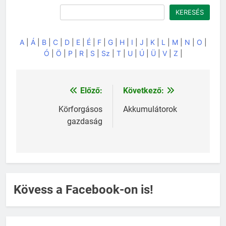
Keresés
KERESÉS
A
|
Á
|
B
|
C
|
D
|
E
|
É
|
F
|
G
|
H
|
I
|
J
|
K
|
L
|
M
|
N
|
O
|
Ó
|
Ö
|
P
|
R
|
S
|
Sz
|
T
|
U
|
Ú
|
Ü
|
V
|
Z
|
Előző:
Következő:
Bejegyzés
navigáció
Körforgásos
Akkumulátorok
gazdaság
Kövess a Facebook-on is!