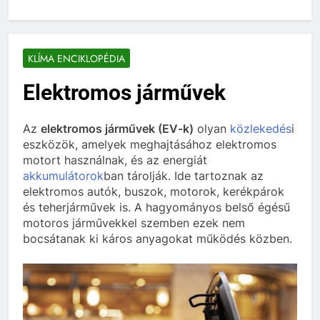
KLÍMA ENCIKLOPÉDIA
Elektromos járművek
Az
elektromos járművek (EV-k)
olyan
közlekedés
i
eszközök, amelyek meghajtásához elektromos
motort használnak, és az energiát
akkumulátorok
ban tárolják. Ide tartoznak az
elektromos autók, buszok, motorok, kerékpárok
és teherjárművek is. A hagyományos belső égésű
motoros járművekkel szemben ezek nem
bocsátanak ki káros anyagokat működés közben.