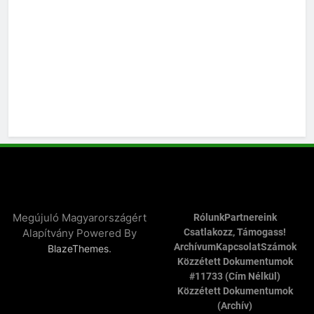
Megújuló Magyarországért
Rólunk
Partnereink
Alapítvány Powered By
Csatlakozz, Támogass!
Archívum
Kapcsolat
Számok
.
BlazeThemes
Közzétett Dokumentumok
#11733 (cím Nélkül)
Közzétett Dokumentumok
(archív)