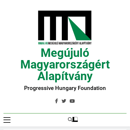
Ugrás
a
tartalomra
Megújuló
Magyarországért
Alapítvány
Progressive Hungary Foundation