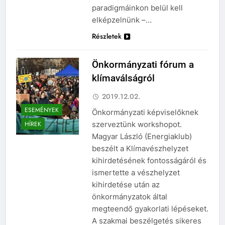
paradigmáinkon belül kell
elképzelnünk –…
Részletek
Önkormányzati fórum a
klímaválságról
2019.12.02.
ESEMÉNYEK
Önkormányzati képviselőknek
szerveztünk workshopot.
HÍREK
Magyar László (Energiaklub)
beszélt a Klímavészhelyzet
kihirdetésének fontosságáról és
ismertette a vészhelyzet
kihirdetése után az
önkormányzatok által
megteendő gyakorlati lépéseket.
A szakmai beszélgetés sikeres