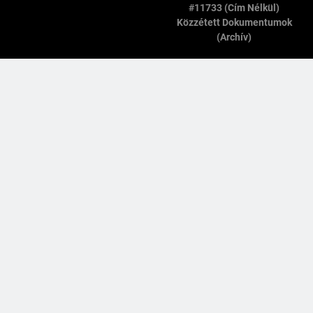
#11733 (cím Nélkül)
Közzétett Dokumentumok
(archív)