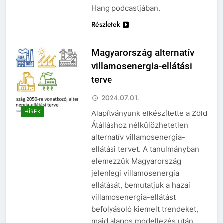
Hang podcastjában.
Részletek
Magyarország alternatív
villamosenergia-ellátási
terve
2024.07.01.
HÍREK
Alapítványunk elkészítette a Zöld
Átálláshoz nélkülözhetetlen
alternatív villamosenergia-
ellátási tervet. A tanulmányban
elemezzük Magyarország
jelenlegi villamosenergia
ellátását, bemutatjuk a hazai
villamosenergia-ellátást
befolyásoló kiemelt trendeket,
majd alapos modellezés után