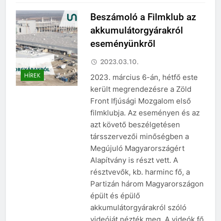
Beszámoló a Filmklub az
akkumulátorgyárakról
eseményünkről
2023.03.10.
HÍREK
2023. március 6-án, hétfő este
került megrendezésre a Zöld
Front Ifjúsági Mozgalom első
filmklubja. Az eseményen és az
azt követő beszélgetésen
társszervezői minőségben a
Megújuló Magyarországért
Alapítvány is részt vett. A
résztvevők, kb. harminc fő, a
Partizán három Magyarországon
épült és épülő
akkumulátorgyárakról szóló
videóját nézték meg. A videók fő