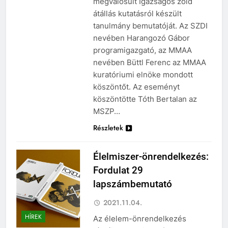
megvalósult Igazságos zöld
átállás kutatásról készült
tanulmány bemutatóját. Az SZDI
nevében Harangozó Gábor
programigazgató, az MMAA
nevében Büttl Ferenc az MMAA
kuratóriumi elnöke mondott
köszöntőt. Az eseményt
köszöntötte Tóth Bertalan az
MSZP…
Részletek
Élelmiszer-önrendelkezés:
Fordulat 29
lapszámbemutató
2021.11.04.
HÍREK
Az élelem-önrendelkezés