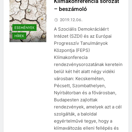
Klímakonferencia sorozat
– beszámoló
2019.12.06.
ESEMÉNYEK
A Szociális Demokráciáért
Intézet (SZDI) és az Európai
HÍREK
Progresszív Tanulmányok
Központja (FEPS)
Klímakonferecia
rendezvénysorozatának keretein
belül két hét alatt négy vidéki
városban: Kecskeméten,
Pécsett, Szombathelyen,
Nyírbátorban és a fővárosban,
Budapesten zajlottak
rendezvények, amelyek azt a cél
szolgálták, a baloldal
egyértelművé tegye, hogy a
klímaváltozás elleni fellépés és