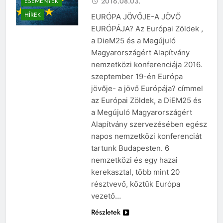
2016.08.03.
ESEMÉNYEK
HÍREK
EURÓPA JÖVŐJE-A JÖVŐ
EURÓPÁJA? Az Európai Zöldek ,
a DieM25 és a Megújuló
Magyarországért Alapítvány
nemzetközi konferenciája 2016.
szeptember 19-én Európa
jövője- a jövő Európája? címmel
az Európai Zöldek, a DiEM25 és
a Megújuló Magyarországért
Alapítvány szervezésében egész
napos nemzetközi konferenciát
tartunk Budapesten. 6
nemzetközi és egy hazai
kerekasztal, több mint 20
résztvevő, köztük Európa
vezető…
Részletek