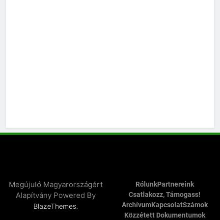
Megújuló Magyarországért
Rólunk
Partnereink
Alapítvány Powered By
Csatlakozz, Támogass!
Archívum
Kapcsolat
Számok
.
BlazeThemes
Közzétett Dokumentumok