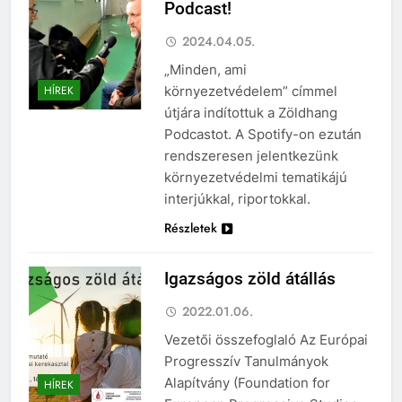
Podcast!
2024.04.05.
„Minden, ami
környezetvédelem” címmel
HÍREK
útjára indítottuk a Zöldhang
Podcastot. A Spotify-on ezután
rendszeresen jelentkezünk
környezetvédelmi tematikájú
interjúkkal, riportokkal.
Részletek
Igazságos zöld átállás
2022.01.06.
Vezetői összefoglaló Az Európai
Progresszív Tanulmányok
Alapítvány (Foundation for
HÍREK