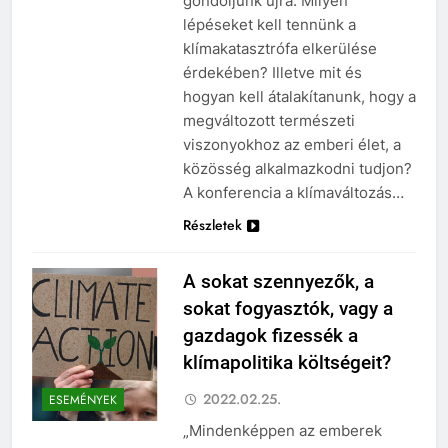
gondoljunk újra. Milyen
lépéseket kell tennünk a
klímakatasztrófa elkerülése
érdekében? Illetve mit és
hogyan kell átalakítanunk, hogy a
megváltozott természeti
viszonyokhoz az emberi élet, a
közösség alkalmazkodni tudjon?
A konferencia a klímaváltozás…
Részletek
A sokat szennyezők, a
sokat fogyasztók, vagy a
gazdagok fizessék a
klímapolitika költségeit?
2022.02.25.
ESEMÉNYEK
„Mindenképpen az emberek