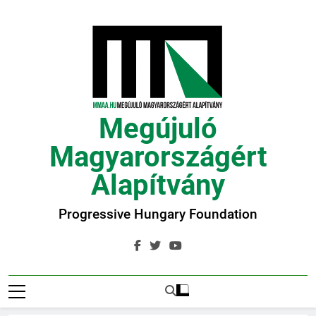
Ugrás
a
tartalomra
Megújuló
Magyarországért
Alapítvány
Progressive Hungary Foundation