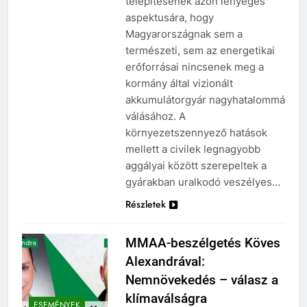
telepítésének azon lényeges
aspektusára, hogy
Magyarországnak sem a
természeti, sem az energetikai
erőforrásai nincsenek meg a
kormány által vizionált
akkumulátorgyár nagyhatalommá
válásához. A
környezetszennyező hatások
mellett a civilek legnagyobb
aggályai között szerepeltek a
gyárakban uralkodó veszélyes…
Részletek
MMAA-beszélgetés Köves
Alexandrával:
Nemnövekedés – válasz a
klímaválságra
ESEMÉNYEK