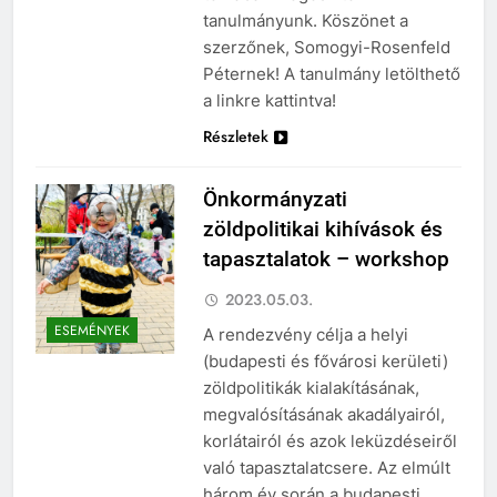
tanulmányunk. Köszönet a
szerzőnek, Somogyi-Rosenfeld
Péternek! A tanulmány letölthető
a linkre kattintva!
Részletek
Önkormányzati
zöldpolitikai kihívások és
tapasztalatok – workshop
2023.05.03.
ESEMÉNYEK
A rendezvény célja a helyi
(budapesti és fővárosi kerületi)
zöldpolitikák kialakításának,
megvalósításának akadályairól,
korlátairól és azok leküzdéseiről
való tapasztalatcsere. Az elmúlt
három év során a budapesti