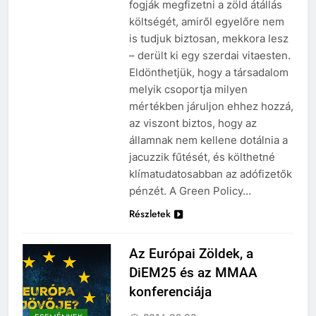
fogják megfizetni a zöld átállás
költségét, amiről egyelőre nem
is tudjuk biztosan, mekkora lesz
– derült ki egy szerdai vitaesten.
Eldönthetjük, hogy a társadalom
melyik csoportja milyen
mértékben járuljon ehhez hozzá,
az viszont biztos, hogy az
államnak nem kellene dotálnia a
jacuzzik fűtését, és költhetné
klímatudatosabban az adófizetők
pénzét. A Green Policy…
Részletek
Az Európai Zöldek, a
DiEM25 és az MMAA
konferenciája