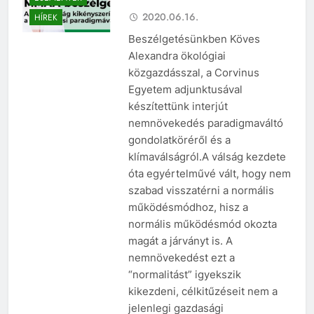
2020.06.16.
HÍREK
Beszélgetésünkben Köves
Alexandra ökológiai
közgazdásszal, a Corvinus
Egyetem adjunktusával
készítettünk interjút
nemnövekedés paradigmaváltó
gondolatköréről és a
klímaválságról.A válság kezdete
óta egyértelművé vált, hogy nem
szabad visszatérni a normális
működésmódhoz, hisz a
normális működésmód okozta
magát a járványt is. A
nemnövekedést ezt a
“normalitást” igyekszik
kikezdeni, célkitűzéseit nem a
jelenlegi gazdasági