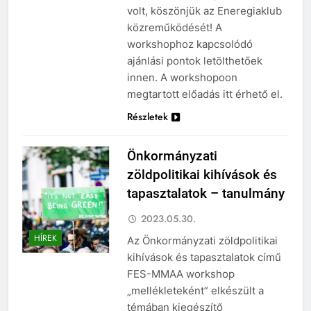
volt, köszönjük az Eneregiaklub
közreműködését! A
workshophoz kapcsolódó
ajánlási pontok letölthetőek
innen. A workshopoon
megtartott előadás itt érhető el.
Részletek
Önkormányzati
zöldpolitikai kihívások és
tapasztalatok – tanulmány
2023.05.30.
HÍREK
Az Önkormányzati zöldpolitikai
kihívások és tapasztalatok című
FES-MMAA workshop
„mellékleteként” elkészült a
témában kiegészítő