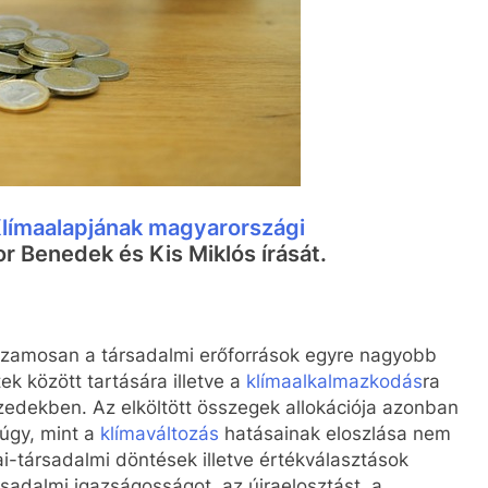
 Klímaalapjának magyarországi
r Benedek és Kis Miklós írását.
huzamosan a társadalmi erőforrások egyre nagyobb
ek között tartására illetve a
klímaalkalmazkodás
ra
tizedekben. Az elköltött összegek allokációja azonban
úgy, mint a
klímaváltozás
hatásainak eloszlása nem
ai-társadalmi döntések illetve értékválasztások
rsadalmi igazságosságot, az újraelosztást, a