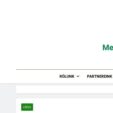
Ugrás
a
tartalomra
Me
RÓLUNK
PARTNEREINK
HÍREK