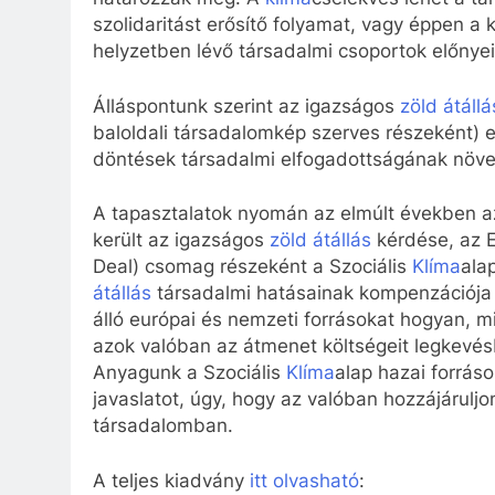
szolidaritást erősítő folyamat, vagy éppen a
helyzetben lévő társadalmi csoportok előnyeit
Álláspontunk szerint az igazságos
zöld átállá
baloldali társadalomkép szerves részeként)
döntések társadalmi elfogadottságának növe
A tapasztalatok nyomán az elmúlt években a
került az igazságos
zöld átállás
kérdése, az E
Deal) csomag részeként a Szociális
Klíma
ala
átállás
társadalmi hatásainak kompenzációja 
álló európai és nemzeti forrásokat hogyan, 
azok valóban az átmenet költségeit legkevésb
Anyagunk a Szociális
Klíma
alap hazai forráso
javaslatot, úgy, hogy az valóban hozzájárulj
társadalomban.
A teljes kiadvány
itt olvasható
: