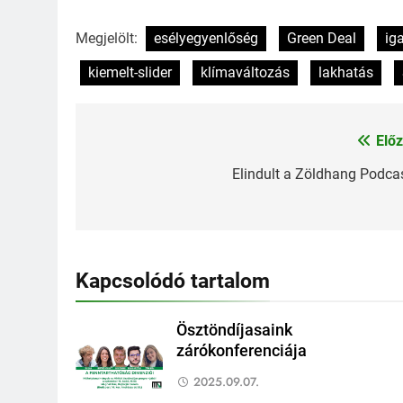
Megjelölt:
esélyegyenlőség
Green Deal
ig
kiemelt-slider
klímaváltozás
lakhatás
Előz
Bejegyzés
navigáció
Elindult a Zöldhang Podcas
Kapcsolódó tartalom
Ösztöndíjasaink
zárókonferenciája
2025.09.07.