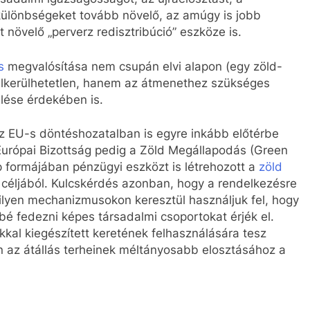
 különbségeket tovább növelő, az amúgy is jobb
 növelő „perverz redisztribúció” eszköze is.
s
megvalósítása nem csupán elvi alapon (egy zöld-
 elkerülhetetlen, hanem az átmenethez szükséges
lése érdekében is.
z EU-s döntéshozatalban is egyre inkább előtérbe
urópai Bizottság pedig a Zöld Megállapodás (Green
p formájában pénzügyi eszközt is létrehozott a
zöld
céljából. Kulcskérdés azonban, hogy a rendelkezésre
milyen mechanizmusokon keresztül használjuk fel, hogy
é fedezni képes társadalmi csoportokat érjék el.
kkal kiegészített keretének felhasználására tesz
on az átállás terheinek méltányosabb elosztásához a