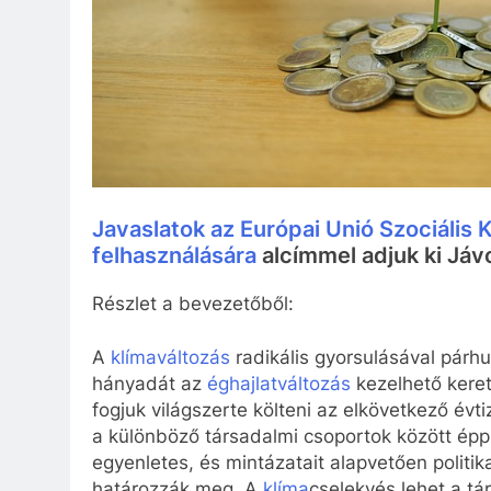
Javaslatok az Európai Unió Szociális
felhasználására
alcímmel adjuk ki Jávo
Részlet a bevezetőből:
A
klímaváltozás
radikális gyorsulásával pár
hányadát az
éghajlatváltozás
kezelhető keret
fogjuk világszerte költeni az elkövetkező év
a különböző társadalmi csoportok között épp
egyenletes, és mintázatait alapvetően politik
határozzák meg. A
klíma
cselekvés lehet a tá