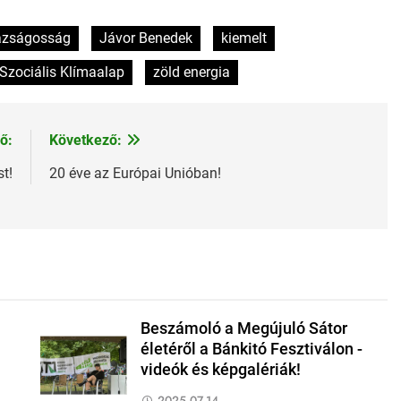
azságosság
Jávor Benedek
kiemelt
Szociális Klímaalap
zöld energia
ő:
Következő:
t!
20 éve az Európai Unióban!
Beszámoló a Megújuló Sátor
életéről a Bánkitó Fesztiválon -
videók és képgalériák!
2025.07.14.