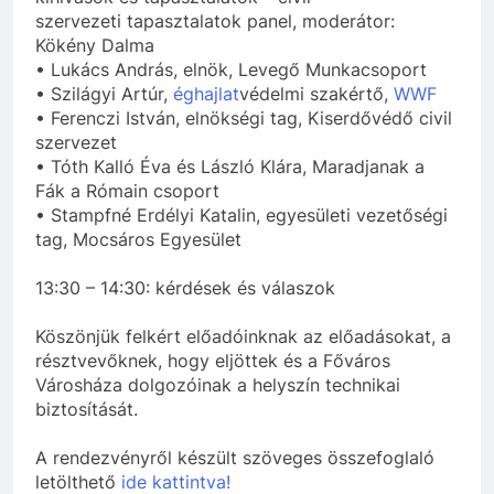
szervezeti tapasztalatok panel, moderátor:
Kökény Dalma
• Lukács András, elnök, Levegő Munkacsoport
• Szilágyi Artúr,
éghajlat
védelmi szakértő,
WWF
• Ferenczi István, elnökségi tag, Kiserdővédő civil
szervezet
• Tóth Kalló Éva és László Klára, Maradjanak a
Fák a Rómain csoport
• Stampfné Erdélyi Katalin, egyesületi vezetőségi
tag, Mocsáros Egyesület
13:30 – 14:30: kérdések és válaszok
Köszönjük felkért előadóinknak az előadásokat, a
résztvevőknek, hogy eljöttek és a Főváros
Városháza dolgozóinak a helyszín technikai
biztosítását.
A rendezvényről készült szöveges összefoglaló
letölthető
ide kattintva!