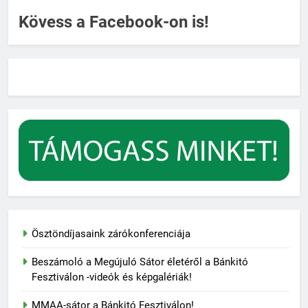
Kövess a Facebook-on is!
Ösztöndíjasaink zárókonferenciája
Beszámoló a Megújuló Sátor életéről a Bánkitó
Fesztiválon -videók és képgalériák!
MMAA-sátor a Bánkitó Fesztiválon!