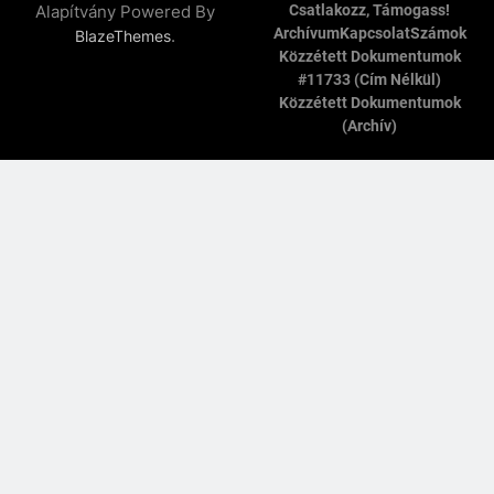
Alapítvány Powered By
Csatlakozz, Támogass!
Archívum
Kapcsolat
Számok
.
BlazeThemes
Közzétett Dokumentumok
#11733 (cím Nélkül)
Közzétett Dokumentumok
(archív)