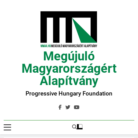
Ugrás
a
tartalomra
Megújuló
Magyarországért
Alapítvány
Progressive Hungary Foundation