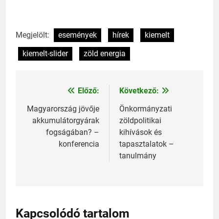
Megjelölt:
események
hírek
kiemelt
kiemelt-slider
zöld energia
Előző:
Következő:
Bejegyzés
navigáció
Magyarország jövője
Önkormányzati
akkumulátorgyárak
zöldpolitikai
fogságában? –
kihívások és
konferencia
tapasztalatok –
tanulmány
Kapcsolódó tartalom