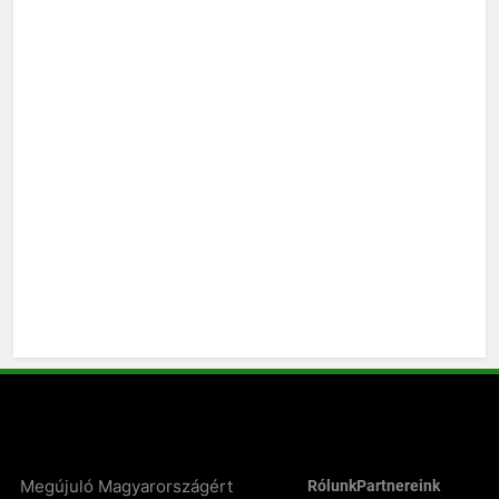
Megújuló Magyarországért
Rólunk
Partnereink