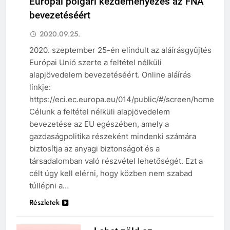
Európai polgári kezdeményezés az FNA
bevezetéséért
2020.09.25.
ESEMÉNYEK
2020. szeptember 25-én elindult az aláírásgyűjtés
Európai Unió szerte a feltétel nélküli
HÍREK
alapjövedelem bevezetéséért. Online aláírás
linkje:
https://eci.ec.europa.eu/014/public/#/screen/home
Célunk a feltétel nélküli alapjövedelem
bevezetése az EU egészében, amely a
gazdaságpolitika részeként mindenki számára
biztosítja az anyagi biztonságot és a
társadalomban való részvétel lehetőségét. Ezt a
célt úgy kell elérni, hogy közben nem szabad
túllépni a…
Részletek