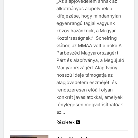
„Az alapjövedelem annak az
alkotmányos alapelvnek a
kifejezése, hogy mindannyian
egyenrangú tagjai vagyunk
közös hazánknak, a Magyar
Köztársaságnak.” Scheiring
Gábor, az MMAA volt elnöke A
Párbeszéd Magyarországért
Párt és alapítványa, a Megújuló
Magyarországért Alapítvány
hosszú ideje támogatja az
alapjövedelem eszméjét, és
rendszeresen előáll olyan
konkrét javaslatokkal, amelyek
ténylegesen megvalósíthatóak
az…
Részletek