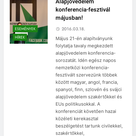
Alapjövedelem
konferencia-fesztivál
májusban!
2016.03.18.
ESEMÉNYEK
HÍREK
Május 21-én alapítványunk
folytatja tavaly megkezdett
alapjövedelem konferencia-
sorozatát. Idén egész napos
nemzetközi konferencia-
fesztivált szervezünk többek
között magyar, angol, francia,
spanyol, finn, szlovén és svájci
alapjövedelem szakértőkkel és
EUs politikusokkal. A
konferenciát követően hazai
közéleti kerekasztal
beszélgetést tartunk civilekkel,
szakértőkkel,