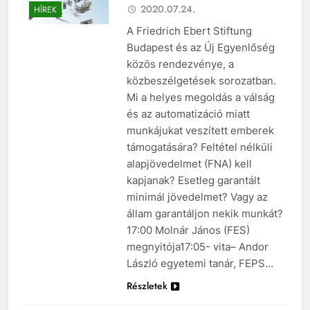
2020.07.24.
HÍREK
A Friedrich Ebert Stiftung
Budapest és az Új Egyenlőség
közös rendezvénye, a
közbeszélgetések sorozatban.
Mi a helyes megoldás a válság
és az automatizáció miatt
munkájukat veszített emberek
támogatására? Feltétel nélküli
alapjövedelmet (FNA) kell
kapjanak? Esetleg garantált
minimál jövedelmet? Vagy az
állam garantáljon nekik munkát?
17:00 Molnár János (FES)
megnyitója17:05- vita– Andor
László egyetemi tanár, FEPS…
Részletek