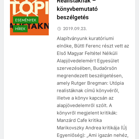
Realistáknak –
könyvbemutató
beszélgetés
ESEMÉNYEK
2019.09.23.
HÍREK
Alapítványunk kuratóriumi
elnöke, Büttl Ferenc részt vett az
Első Magyar Feltétel Nélküli
Alapjövedelemért Egyesület
szervezésében, Budaörsön
megrendezett beszélgetésen,
amely Rutger Bregman: Utópia
realistáknak című könyvéről,
illetve a könyv kapcsán az
alapjövedelemről szólt. A
könyvről megjelent kritikák:
Manzárd Cafe kritika
Marikovszky Andrea kritikája (Új
Egyenlőség): „Ami igazán nehéz,