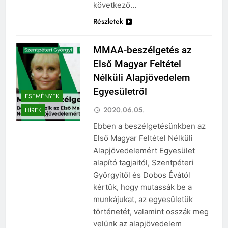
következő…
Részletek
MMAA-beszélgetés az
Első Magyar Feltétel
Nélküli Alapjövedelem
Egyesületről
ESEMÉNYEK
2020.06.05.
HÍREK
Ebben a beszélgetésünkben az
Első Magyar Feltétel Nélküli
Alapjövedelemért Egyesület
alapító tagjaitól, Szentpéteri
Györgyitől és Dobos Évától
kértük, hogy mutassák be a
munkájukat, az egyesületük
történetét, valamint osszák meg
velünk az alapjövedelem