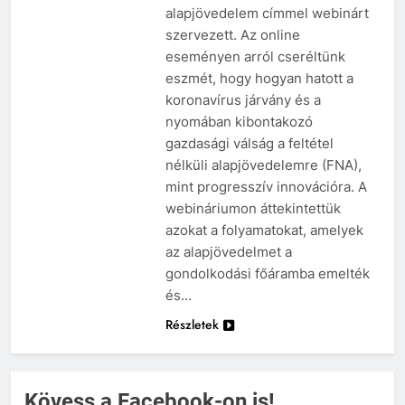
alapjövedelem címmel webinárt
szervezett. Az online
eseményen arról cseréltünk
eszmét, hogy hogyan hatott a
koronavírus járvány és a
nyomában kibontakozó
gazdasági válság a feltétel
nélküli alapjövedelemre (FNA),
mint progresszív innovációra. A
webináriumon áttekintettük
azokat a folyamatokat, amelyek
az alapjövedelmet a
gondolkodási főáramba emelték
és…
Részletek
Kövess a Facebook-on is!