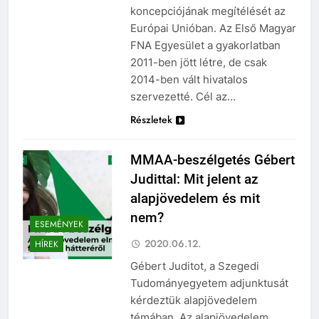
koncepciójának megítélését az
Európai Unióban. Az Első Magyar
FNA Egyesület a gyakorlatban
2011-ben jött létre, de csak
2014-ben vált hivatalos
szervezetté. Cél az…
Részletek
MMAA-beszélgetés Gébert
Judittal: Mit jelent az
alapjövedelem és mit
nem?
ESEMÉNYEK
2020.06.12.
HÍREK
Gébert Juditot, a Szegedi
Tudományegyetem adjunktusát
kérdeztük alapjövedelem
témában. Az alapjövedelem