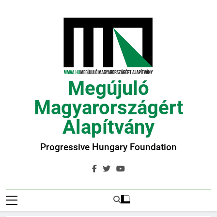
Ugrás
a
tartalomra
Megújuló
Magyarországért
Alapítvány
Progressive Hungary Foundation