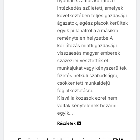
nyomán számos korlátozó
intézkedés született, amelyek
következtében teljes gazdasági
ágazatok, egész piacok kerültek
egyik pillanatról a a másikra
reménytelen helyzetbe.A
korlátozás miatti gazdasági
visszaesés magyar emberek
százezrei vesztették el
munkájukat vagy kényszerültek
fizetés nélküli szabadságra,
csökkentett munkaidejű
foglalkoztatásra.
Kisvállalkozások ezrei nem
voltak kénytelenek bezárni
egyik…
Részletek