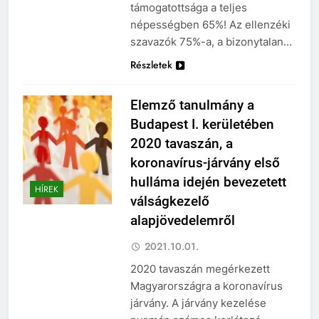
támogatottsága a teljes
népességben 65%! Az ellenzéki
szavazók 75%-a, a bizonytalan…
Részletek
Elemző tanulmány a
Budapest I. kerületében
2020 tavaszán, a
koronavírus-járvány első
hulláma idején bevezetett
HÍREK
válságkezelő
alapjövedelemről
2021.10.01.
2020 tavaszán megérkezett
Magyarországra a koronavírus
járvány. A járvány kezelése