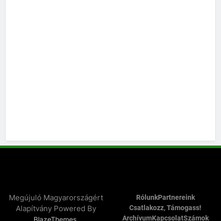
Megújuló Magyarországért
Rólunk
Partnereink
Alapítvány Powered By
Csatlakozz, Támogass!
Archívum
Kapcsolat
Számok
.
BlazeThemes