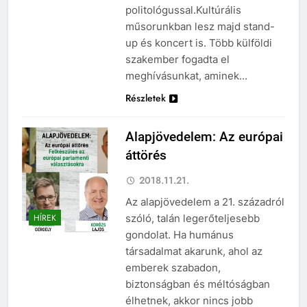
politológussal.Kultúrális
műsorunkban lesz majd stand-
up és koncert is. Több külföldi
szakember fogadta el
meghívásunkat, aminek…
Részletek
Alapjövedelem: Az európai
áttörés
2018.11.21.
Az alapjövedelem a 21. századról
szóló, talán legerőteljesebb
HÍREK
gondolat. Ha humánus
társadalmat akarunk, ahol az
emberek szabadon,
biztonságban és méltóságban
élhetnek, akkor nincs jobb