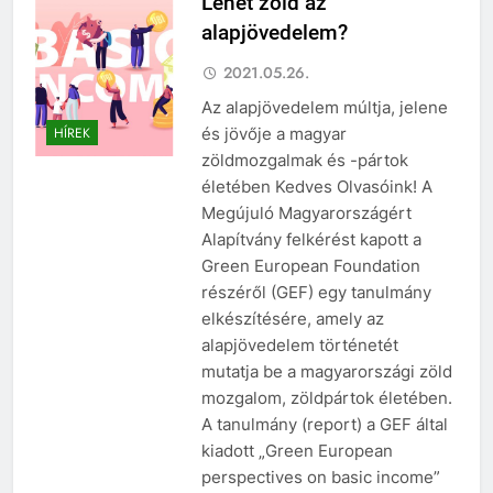
Lehet zöld az
alapjövedelem?
2021.05.26.
Az alapjövedelem múltja, jelene
és jövője a magyar
HÍREK
zöldmozgalmak és -pártok
életében Kedves Olvasóink! A
Megújuló Magyarországért
Alapítvány felkérést kapott a
Green European Foundation
részéről (GEF) egy tanulmány
elkészítésére, amely az
alapjövedelem történetét
mutatja be a magyarországi zöld
mozgalom, zöldpártok életében.
A tanulmány (report) a GEF által
kiadott „Green European
perspectives on basic income”