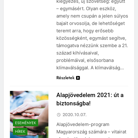
kiegyezés, új szövetség: együtt
– egymásért. Olyan eszköz,
amely nem csupán a jelen súlyos
bajait orvosolja, de lehetőséget
teremt arra, hogy erősebb
közösségként, egymást segítve,
támogatva nézzünk szembe a 21.
század kihívásaival,
problémáival, elsősorbana
klímaválsággal. A klímaválság…
Részletek
Alapjövedelem 2021: út a
biztonságba!
2020.10.07.
ESEMÉNYEK
Alapjövedelem-program
Magyarország számára – vitairat
HÍREK