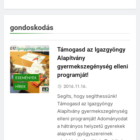
gondoskodás
Támogasd az Igazgyöngy
Alapítvány
gyermekszegénység elleni
programját!
ESEMÉNYEK
2016.11.16.
HÍREK
Segíts, hogy segíthessünk!
Támogasd az Igazgyöngy
Alapítvány gyermekszegénység
elleni programját! Adományodat
a hátrányos helyzetű gyerekek
alapvető gyógyszereinek