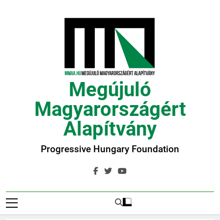
Ugrás
a
tartalomra
Megújuló
Magyarországért
Alapítvány
Progressive Hungary Foundation