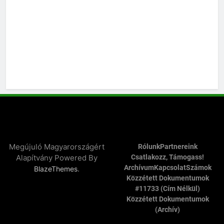
Megújuló Magyarországért
Rólunk
Partnereink
Alapítvány Powered By
Csatlakozz, Támogass!
Archívum
Kapcsolat
Számok
.
BlazeThemes
Közzétett Dokumentumok
#11733 (cím Nélkül)
Közzétett Dokumentumok
(archív)