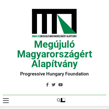
Ugrás
a
tartalomra
Megújuló
Magyarországért
Alapítvány
Progressive Hungary Foundation