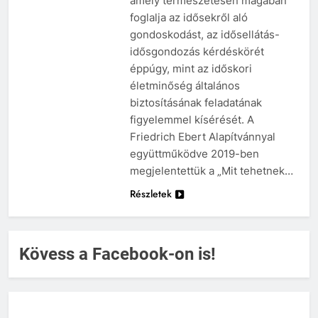
amely természetesen magában
foglalja az idősekről aló
gondoskodást, az idősellátás-
idősgondozás kérdéskörét
éppúgy, mint az időskori
életminőség általános
biztosításának feladatának
figyelemmel kísérését. A
Friedrich Ebert Alapítvánnyal
együttműködve 2019-ben
megjelentettük a „Mit tehetnek…
Részletek
Kövess a Facebook-on is!