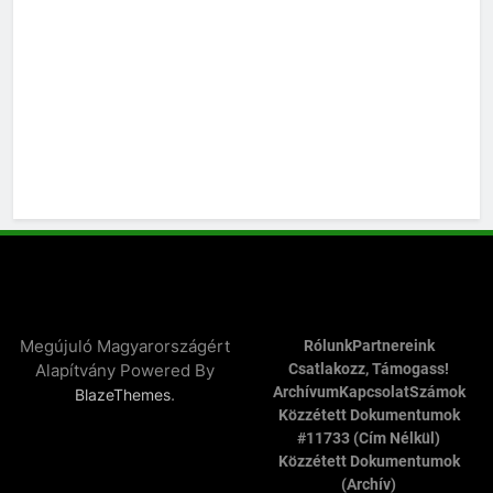
Megújuló Magyarországért
Rólunk
Partnereink
Alapítvány Powered By
Csatlakozz, Támogass!
Archívum
Kapcsolat
Számok
.
BlazeThemes
Közzétett Dokumentumok
#11733 (cím Nélkül)
Közzétett Dokumentumok
(archív)