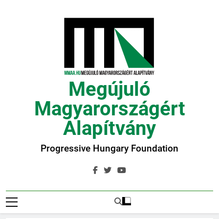
Ugrás
a
tartalomra
Megújuló
Magyarországért
Alapítvány
Progressive Hungary Foundation