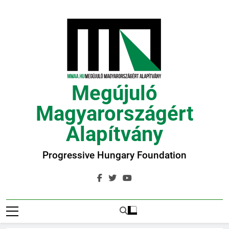
Ugrás
a
tartalomra
Megújuló
Magyarországért
Alapítvány
Progressive Hungary Foundation