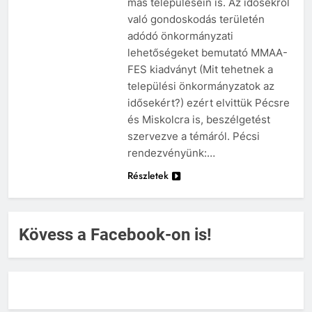
más településein is. Az idősekről
való gondoskodás területén
adódó önkormányzati
lehetőségeket bemutató MMAA-
FES kiadványt (Mit tehetnek a
települési önkormányzatok az
idősekért?) ezért elvittük Pécsre
és Miskolcra is, beszélgetést
szervezve a témáról. Pécsi
rendezvényünk:…
Részletek
Kövess a Facebook-on is!