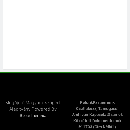
Megújuló Magyarországért
Rólunk
Partnereink
Alapítvány Powered By
Csatlakozz, Támogass!
Archívum
Kapcsolat
Számok
.
BlazeThemes
Közzétett Dokumentumok
#11733 (cím Nélkül)