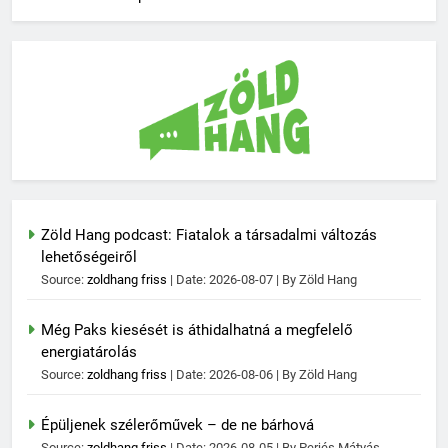
Zöld Hang podcast: Fiatalok a társadalmi változás
lehetőségeiről
Source:
zoldhang friss
Date: 2026-08-07
By Zöld Hang
Még Paks kiesését is áthidalhatná a megfelelő
energiatárolás
Source:
zoldhang friss
Date: 2026-08-06
By Zöld Hang
Épüljenek szélerőművek – de ne bárhová
Source:
zoldhang friss
Date: 2026-08-05
By Perjés Mátyás