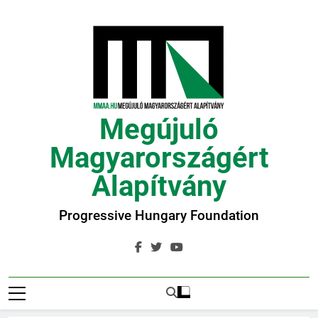
Ugrás
a
tartalomra
Megújuló
Magyarországért
Alapítvány
Progressive Hungary Foundation