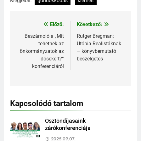
Megjelölt:
gondoskodás
kiemelt
Előző:
Következő:
Bejegyzés
navigáció
Beszámoló a „Mit
Rutger Bregman:
tehetnek az
Utópia Realistáknak
önkormányzatok az
– könyvbemutató
idősekért?”
beszélgetés
konferenciáról
Kapcsolódó tartalom
Ösztöndíjasaink
zárókonferenciája
2025.09.07.