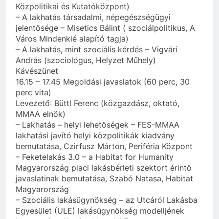
Közpolitikai és Kutatóközpont)
– A lakhatás társadalmi, népegészségügyi
jelentősége – Misetics Bálint ( szociálpolitikus, A
Város Mindenkié alapító tagja)
– A lakhatás, mint szociális kérdés – Vigvári
András (szociológus, Helyzet Műhely)
Kávészünet
16.15 – 17.45 Megoldási javaslatok (60 perc, 30
perc vita)
Levezető: Büttl Ferenc (közgazdász, oktató,
MMAA elnök)
– Lakhatás – helyi lehetőségek – FES-MMAA
lakhatási javító helyi közpolitikák kiadvány
bemutatása, Czirfusz Márton, Periféria Központ
– Feketelakás 3.0 – a Habitat for Humanity
Magyarország piaci lakásbérleti szektort érintő
javaslatinak bemutatása, Szabó Natasa, Habitat
Magyarország
– Szociális lakásügynökség – az Utcáról Lakásba
Egyesület (ULE) lakásügynökség modelljének