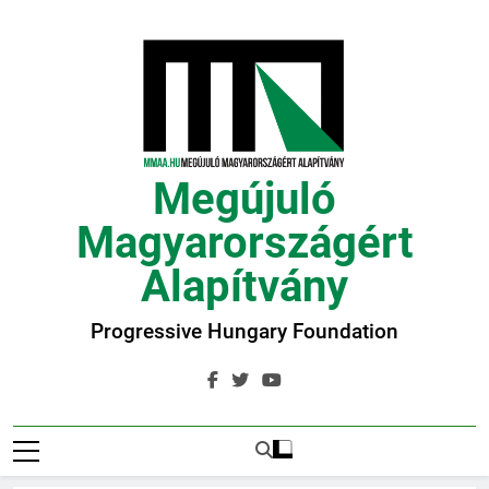
Ugrás
a
tartalomra
Megújuló
Magyarországért
Alapítvány
Progressive Hungary Foundation