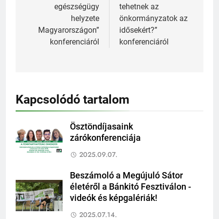
egészségügy
tehetnek az
helyzete
önkormányzatok az
Magyarországon”
idősekért?”
konferenciáról
konferenciáról
Kapcsolódó tartalom
Ösztöndíjasaink
zárókonferenciája
2025.09.07.
Beszámoló a Megújuló Sátor
életéről a Bánkitó Fesztiválon -
videók és képgalériák!
2025.07.14.