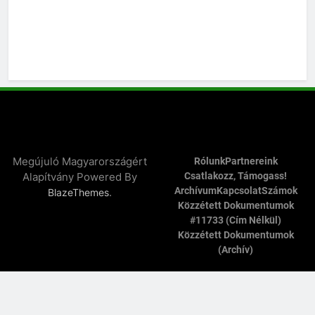
Megújuló Magyarországért
Rólunk
Partnereink
Alapítvány Powered By
Csatlakozz, Támogass!
Archívum
Kapcsolat
Számok
.
BlazeThemes
Közzétett Dokumentumok
#11733 (cím Nélkül)
Közzétett Dokumentumok
(archív)