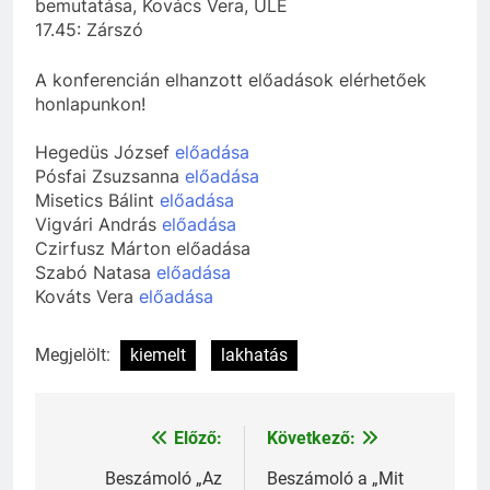
bemutatása, Kovács Vera, ULE
17.45: Zárszó
A konferencián elhanzott előadások elérhetőek
honlapunkon!
Hegedüs József
előadása
Pósfai Zsuzsanna
előadása
Misetics Bálint
előadása
Vigvári András
előadása
Czirfusz Márton előadása
Szabó Natasa
előadása
Kováts Vera
előadása
Megjelölt:
kiemelt
lakhatás
Előző:
Következő:
Bejegyzés
navigáció
Beszámoló „Az
Beszámoló a „Mit