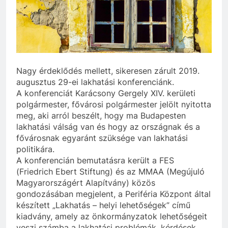
Nagy érdeklődés mellett, sikeresen zárult 2019.
augusztus 29-ei lakhatási konferenciánk.
A konferenciát Karácsony Gergely XIV. kerületi
polgármester, fővárosi polgármester jelölt nyitotta
meg, aki arról beszélt, hogy ma Budapesten
lakhatási válság van és hogy az országnak és a
fővárosnak egyaránt szüksége van lakhatási
politikára.
A konferencián bemutatásra került a FES
(Friedrich Ebert Stiftung) és az MMAA (Megújuló
Magyarországért Alapítvány) közös
gondozásában megjelent, a Periféria Központ által
készített „Lakhatás – helyi lehetőségek” című
kiadvány, amely az önkormányzatok lehetőségeit
veszi számba a lakhatási problémák, kérdések