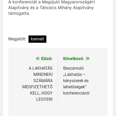
A konferenciát a Megújuló Magyarországért
Alapítvány és a Táncsics Mihány Alapítvány
támogatta.
Megjelölt:
kiemelt
Előző:
Következő:
Bejegyzés
navigáció
A LAKHATÁS
Beszámoló
MINDNEKI
„Lakhatás –
SZÁMÁRA
kényszerek és
MEGFIZETHETŐ
lehetőségek”
KELL, HOGY
konferenciáról
LEGYEN!