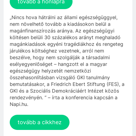
tovább a honlapra
„Nincs hova hátrálni az állami egészségüggyel,
nem növelhető tovább a kiadásokon belül a
magánfinanszírozás aránya. Az egészségügyi
költésen belüli 30 százalékos arányt meghaladó
magánkiadások egyéni tragédiákhoz és rengeteg
járulékos költséghez vezetnek, arról nem
beszélve, hogy nem szolgálják a társadalmi
esélyegyenlőséget – hangzott el a magyar
egészségügy helyzetét nemzetközi
összehasonlításban vizsgáló GKI tanulmány
bemutatásakor, a Friedrich Ebert Stiftung (FES), a
GKI és a Szociális Demokráciáért Intézet közös
rendezvényén. ” – írta a konferencia kapcsán a
Napi.hu.
tovább a cikkhez