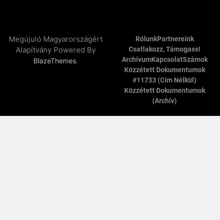
Megújuló Magyarországért
Rólunk
Partnereink
Alapítvány Powered By
Csatlakozz, Támogass!
Archívum
Kapcsolat
Számok
.
BlazeThemes
Közzétett Dokumentumok
#11733 (cím Nélkül)
Közzétett Dokumentumok
(archív)