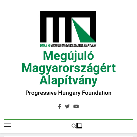
Ugrás
a
tartalomra
Megújuló
Magyarországért
Alapítvány
Progressive Hungary Foundation