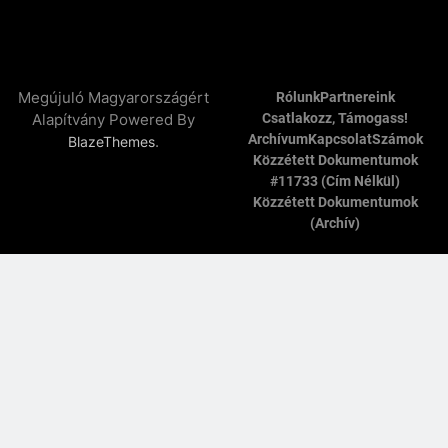
Megújuló Magyarországért
Rólunk
Partnereink
Alapítvány Powered By
Csatlakozz, Támogass!
Archívum
Kapcsolat
Számok
.
BlazeThemes
Közzétett Dokumentumok
#11733 (cím Nélkül)
Közzétett Dokumentumok
(archív)