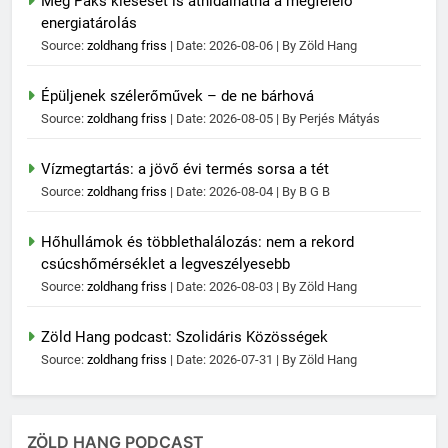
Még Paks kiesését is áthidalhatná a megfelelő
energiatárolás
Source:
zoldhang friss
Date: 2026-08-06
By Zöld Hang
Épüljenek szélerőművek – de ne bárhová
Source:
zoldhang friss
Date: 2026-08-05
By Perjés Mátyás
Vízmegtartás: a jövő évi termés sorsa a tét
Source:
zoldhang friss
Date: 2026-08-04
By B G B
Hőhullámok és többlethalálozás: nem a rekord
csúcshőmérséklet a legveszélyesebb
Source:
zoldhang friss
Date: 2026-08-03
By Zöld Hang
Zöld Hang podcast: Szolidáris Közösségek
Source:
zoldhang friss
Date: 2026-07-31
By Zöld Hang
ZÖLD HANG PODCAST