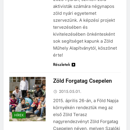
aktivisták számára négynapos
zöld nyári egyetemet
szervezünk. A képzési projekt
tervezésében és
kivitelezésében önkéntesként
sok segítséget kapunk a Zöld
Műhely Alapítványtól, köszönet
érte!
Részletek
Zöld Forgatag Csepelen
2015.05.01.
2015. április 26-án, a Föld Napja
környékén rendeztük meg az
első Zöld Terasz
HÍREK
nagyrendezvényt Zöld Forgatag
Csepelen néven, melyen Szalóki