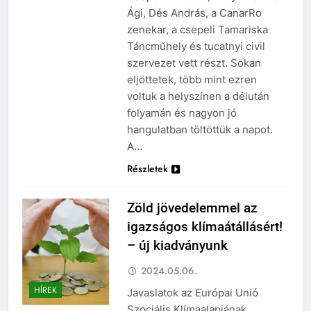
Ági, Dés András, a CanarRo
zenekar, a csepeli Tamariska
Táncműhely és tucatnyi civil
szervezet vett részt. Sokan
eljöttetek, több mint ezren
voltuk a helyszínen a délután
folyamán és nagyon jó
hangulatban töltöttük a napot.
A…
Részletek
Zöld jövedelemmel az
igazságos klímaátállásért!
– új kiadványunk
2024.05.06.
HÍREK
Javaslatok az Európai Unió
Szociális Klímaalapjának