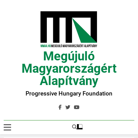
Ugrás
a
tartalomra
Megújuló
Magyarországért
Alapítvány
Progressive Hungary Foundation