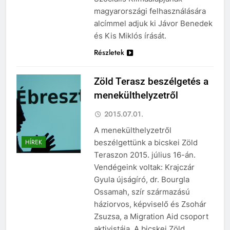
magyarországi felhasználására
alcímmel adjuk ki Jávor Benedek
és Kis Miklós írását.
Részletek
Zöld Terasz beszélgetés a
menekülthelyzetről
2015.07.01.
A menekülthelyzetről
beszélgettünk a bicskei Zöld
HÍREK
Teraszon 2015. július 16-án.
Vendégeink voltak: Krajczár
Gyula újságíró, dr. Bourgla
Ossamah, szír származású
háziorvos, képviselő és Zsohár
Zsuzsa, a Migration Aid csoport
aktivistája. A bicskei Zöld