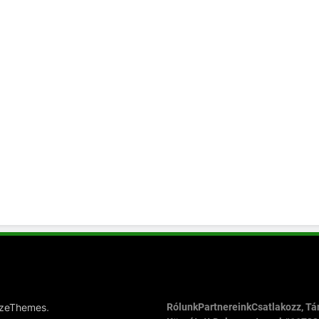
.
azeThemes
Rólunk
Partnereink
Csatlakozz, T