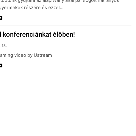
 tudtunk gyűjteni az alapítvány által pártfogolt hátrányos
 gyermekek részére és ezzel…
 konferenciánkat élőben!
.18.
eaming video by Ustream