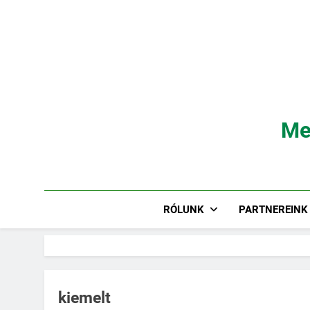
Ugrás
a
tartalomra
Me
RÓLUNK
PARTNEREINK
kiemelt