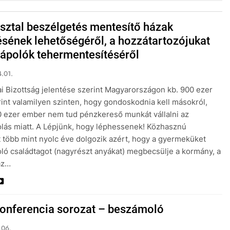
sztal beszélgetés mentesítő házak
tésének lehetőségéről, a hozzátartozójukat
 ápolók tehermentesítéséről
.01.
i Bizottság jelentése szerint Magyarországon kb. 900 ezer
int valamilyen szinten, hogy gondoskodnia kell másokról,
 ezer ember nem tud pénzkereső munkát vállalni az
lás miatt. A Lépjünk, hogy léphessenek! Közhasznú
 több mint nyolc éve dolgozik azért, hogy a gyermeküket
ló családtagot (nagyrészt anyákat) megbecsülje a kormány, a
az…
onferencia sorozat – beszámoló
.06.