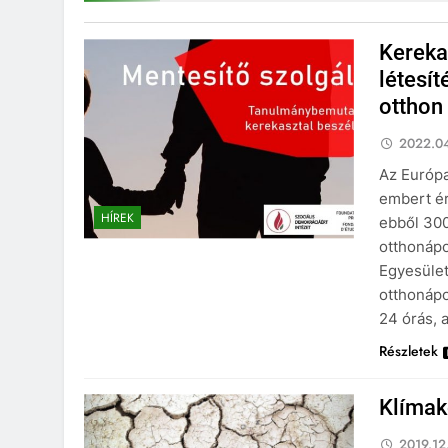
Kereka
létesí
otthon
2022.04
Az Európa
embert ér
HÍREK
ebből 300
otthonápo
Egyesület
otthonápo
24 órás, 
Részletek
Klímak
2019.12