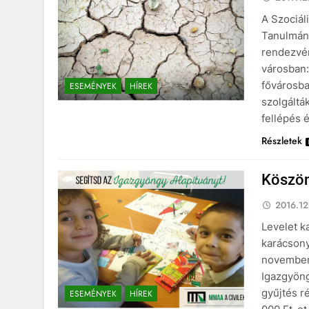
A Szociál
Tanulmán
rendezvén
városban:
fővárosba
ESEMÉNYEK
HÍREK
szolgáltá
fellépés 
Részletek
Köszön
2016.12
Levelet k
karácsony
november
Igazgyöng
gyűjtés r
ESEMÉNYEK
HÍREK