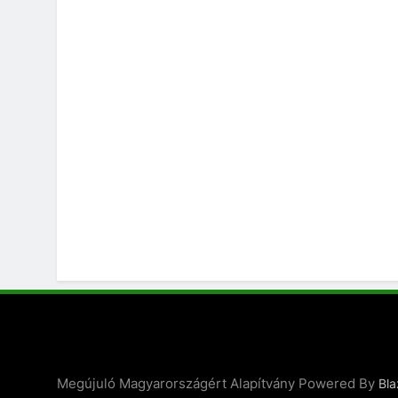
Megújuló Magyarországért Alapítvány Powered By
Bl