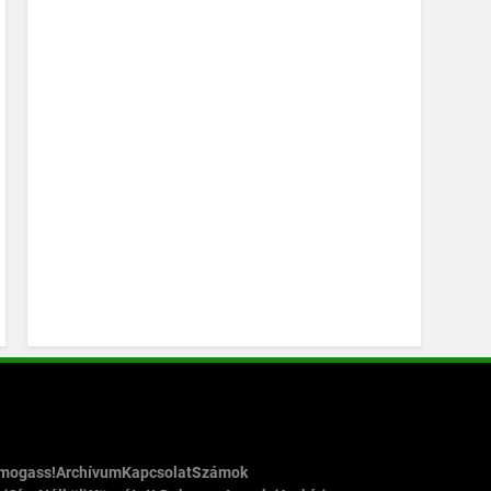
ámogass!
Archívum
Kapcsolat
Számok