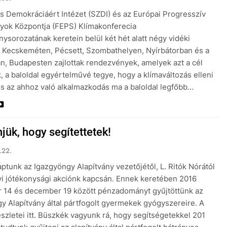
is Demokráciáért Intézet (SZDI) és az Európai Progresszív
yok Központja (FEPS) Klímakonferecia
ysorozatának keretein belül két hét alatt négy vidéki
 Kecskeméten, Pécsett, Szombathelyen, Nyírbátorban és a
n, Budapesten zajlottak rendezvények, amelyek azt a cél
k, a baloldal egyértelművé tegye, hogy a klímaváltozás elleni
és az ahhoz való alkalmazkodás ma a baloldal legfőbb…
jük, hogy segítettetek!
.22.
aptunk az Igazgyöngy Alapítvány vezetőjétől, L. Ritók Nórától
i jótékonysági akciónk kapcsán. Ennek keretében 2016
 14 és december 19 között pénzadományt gyűjtöttünk az
y Alapítvány által pártfogolt gyermekek gyógyszereire. A
észletei itt. Büszkék vagyunk rá, hogy segítségetekkel 201