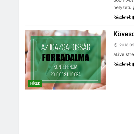
000 Ft-ot
helyzetű
Részletek
Kövesd
2016.05
aLive str
Részletek
HÍREK