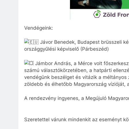
Vendégeink:
Jávor Benedek, Budapest brüsszeli kép
országgyűlési képviselő (Párbeszéd)
Jámbor András, a Mérce volt főszerkeszt
számú választókörzetében, a hatpárti ellenz
vendégünk beszélget és vitázik a méltányos z
zöldebb és élhetőbb Magyarország vízióját,
A rendezvény ingyenes, a Megújuló Magyaror
Szeretettel várunk mindenkit az eseményt köv