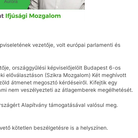
viseletének vezetője, volt európai parlamenti és
ője, országgyűlési képviselőjelölt Budapest 6-os
éki előválasztáson (Szikra Mozgalom) Két meghívott
öld átmenet megosztó kérdéseiről. Kifejtik egy
 ami nem veszélyezteti az átlagemberek megélhetését.
szágért Alapítvány támogatásával valósul meg.
ető kötetlen beszélgetésre is a helyszínen.