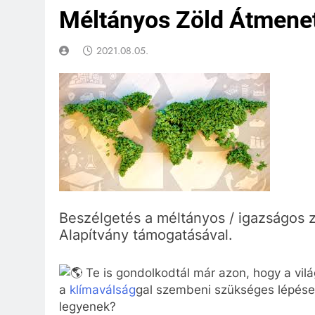
Méltányos Zöld Átmene
2021.08.05.
Beszélgetés a méltányos / igazságos 
Alapítvány támogatásával.
Te is gondolkodtál már azon, hogy a vilá
a
klímaválság
gal szembeni szükséges lépése
legyenek?