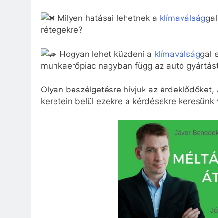
Milyen hatásai lehetnek a
klímaválság
gal
rétegekre?
Hogyan lehet küzdeni a
klímaválság
gal 
munkaerőpiac nagyban függ az autó gyártást
Olyan beszélgetésre hívjuk az érdeklődőket, 
keretein belül ezekre a kérdésekre keresünk 