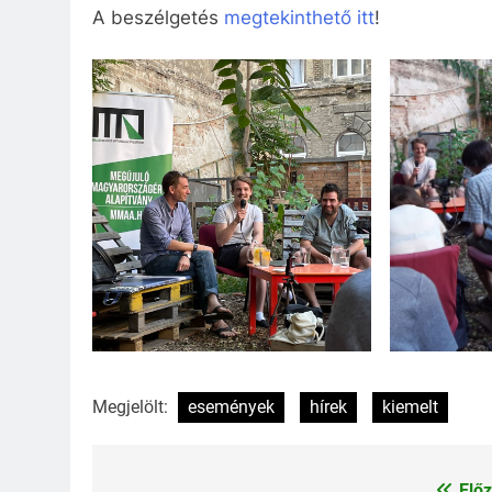
A beszélgetés
megtekinthető itt
!
Megjelölt:
események
hírek
kiemelt
Előz