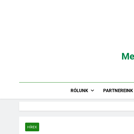
Ugrás
a
tartalomra
Me
RÓLUNK
PARTNEREINK
HÍREK