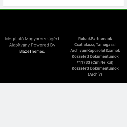
Megújuló Magyarországért
Rólunk
Partnereink
Alapítvány Powered By
Csatlakozz, Támogass!
Archívum
Kapcsolat
Számok
.
BlazeThemes
Közzétett Dokumentumok
#11733 (cím Nélkül)
Közzétett Dokumentumok
(archív)