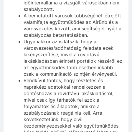
időintervalluma a vizsgált városokban nem
szabályozott.
A bemutatott városok többségénél létrejött
valamifajta együttműködés az AirBnb és a
városvezetés között, ami segítséget nyújt a
szabályozás betartatásában.
Ugyanakkor az is látszik, hogy a
városvezetés/adóhatóság feladata ezek
kikényszerítése, mivel a rövidtávú
lakáskiadásban érintett portálok részéről ez
az együttműködés több esetben inkább
csak a kommunikáció szintjén érvényesül.
Rendkívül fontos, hogy részletes és
naprakész adatokkal rendelkezzen a
döntéshozás a rövidtávú lakáskiadásról,
mivel csak így tárhatók fel azok a
folyamatok és állapotok, amikre a
szabályozásnak reagálnia kell. Arra
következtetünk, hogy civil
kezdeményezésekkel való együttműködés