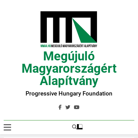
Ugrás
a
tartalomra
Megújuló
Magyarországért
Alapítvány
Progressive Hungary Foundation