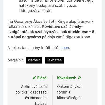
(lásd Inside AirBnb) előremutató lehet egy
hatékony budapesti szabályozás
kidolgozása során.
Írja Gosztonyi Ákos és Tóth Kinga alapítványunk
felkérésére készült
Rövidtávú szálláshely-
szolgáltatások szabályozásainak áttekintése – 6
európai nagyváros példája
című dlgozatukban.
A teljes tanulmány letölthető
innen
.
Megjelölt:
kiemelt
lakhatás
Előző:
Következő:
Bejegyzés
navigáció
A klímaváltozás
Önkormányzati
politikai, gazdasági
fórum a
és társadalmi
klímaválságról
hatásai