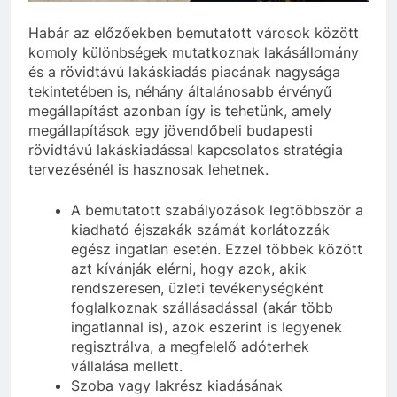
Habár az előzőekben bemutatott városok között
komoly különbségek mutatkoznak lakásállomány
és a rövidtávú lakáskiadás piacának nagysága
tekintetében is, néhány általánosabb érvényű
megállapítást azonban így is tehetünk, amely
megállapítások egy jövendőbeli budapesti
rövidtávú lakáskiadással kapcsolatos stratégia
tervezésénél is hasznosak lehetnek.
A bemutatott szabályozások legtöbbször a
kiadható éjszakák számát korlátozzák
egész ingatlan esetén. Ezzel többek között
azt kívánják elérni, hogy azok, akik
rendszeresen, üzleti tevékenységként
foglalkoznak szállásadással (akár több
ingatlannal is), azok eszerint is legyenek
regisztrálva, a megfelelő adóterhek
vállalása mellett.
Szoba vagy lakrész kiadásának