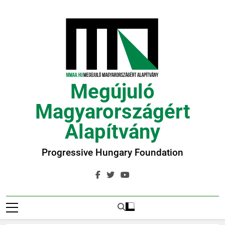
Ugrás
a
tartalomra
Megújuló
Magyarországért
Alapítvány
Progressive Hungary Foundation