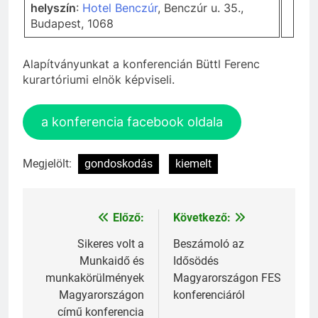
helyszín
:
Hotel Benczúr
, Benczúr u. 35.,
Budapest, 1068
Alapítványunkat a konferencián Büttl Ferenc
kurartóriumi elnök képviseli.
a konferencia facebook oldala
Megjelölt:
gondoskodás
kiemelt
Előző:
Következő:
Bejegyzés
navigáció
Sikeres volt a
Beszámoló az
Munkaidő és
Idősödés
munkakörülmények
Magyarországon FES
Magyarországon
konferenciáról
című konferencia