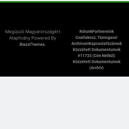
Megújuló Magyarországért
Rólunk
Partnereink
Alapítvány Powered By
Csatlakozz, Támogass!
Archívum
Kapcsolat
Számok
.
BlazeThemes
Közzétett Dokumentumok
#11733 (cím Nélkül)
Közzétett Dokumentumok
(archív)