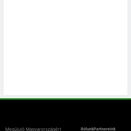
Megújuló Magyarországért
Rólunk
Partnereink