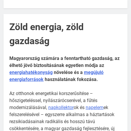
Zöld energia, zöld
gazdaság
Magyarország számára a fenntartható gazdaság, az
élhető jövő biztosításának egyetlen módja az
energiahatékonyság
növelése és a
megújuló
energiaforrások
használatának fokozása.
Az otthonok energetikai korszerűsítése –
hőszigeteléssel, nyílászárócserével, a fűtés
modernizálásával,
napkollektor
ok és
napelem
ek
felszerelésével – egyszerre alkalmas a háztartások
rezsikiadásainak radikális és hosszú távú
csökkentésére, a magyar gazdaság fejlesztésére, új