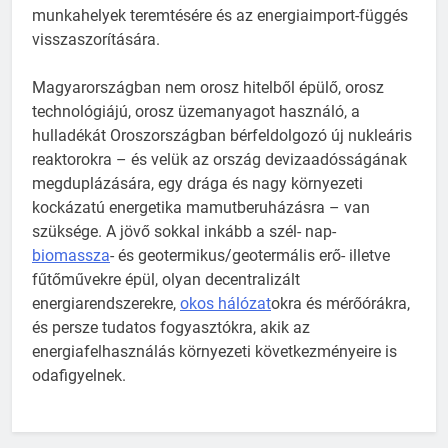
munkahelyek teremtésére és az energiaimport-függés
visszaszorítására.
Magyarországban nem orosz hitelből épülő, orosz
technológiájú, orosz üzemanyagot használó, a
hulladékát Oroszországban bérfeldolgozó új nukleáris
reaktorokra – és velük az ország devizaadósságának
megduplázására, egy drága és nagy környezeti
kockázatú energetika mamutberuházásra – van
szüksége. A jövő sokkal inkább a szél- nap-
biomassza
- és geotermikus/geotermális erő- illetve
fűtőművekre épül, olyan decentralizált
energiarendszerekre,
okos hálózat
okra és mérőórákra,
és persze tudatos fogyasztókra, akik az
energiafelhasználás környezeti következményeire is
odafigyelnek.