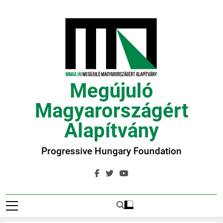
Ugrás
a
tartalomra
Megújuló
Magyarországért
Alapítvány
Progressive Hungary Foundation