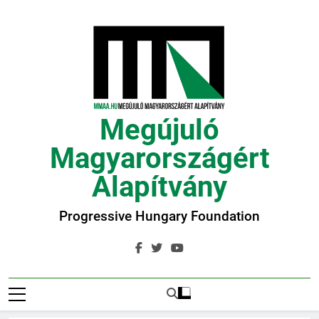
Ugrás
a
tartalomra
Megújuló
Magyarországért
Alapítvány
Progressive Hungary Foundation