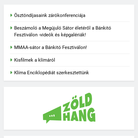
Ösztöndíjasaink zárókonferenciája
Beszámoló a Megújuló Sátor életéről a Bánkitó
Fesztiválon -videók és képgalériák!
MMAA-sátor a Bánkitó Fesztiválon!
Kisfilmek a klímáról
Klíma Enciklopédiát szerkesztettünk