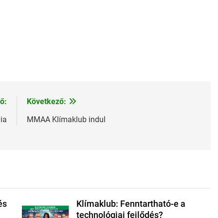
ő:
Következő:
ia
MMAA Klímaklub indul
és
Klímaklub: Fenntartható-e a
technológiai fejlődés?