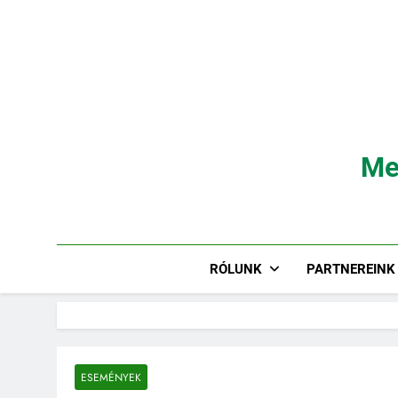
Ugrás
a
tartalomra
Me
RÓLUNK
PARTNEREINK
ESEMÉNYEK