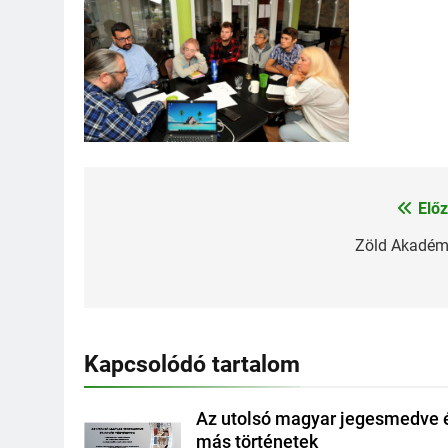
Előz
Bejegyzés
navigáció
Zöld Akadém
Kapcsolódó tartalom
Az utolsó magyar jegesmedve 
más történetek