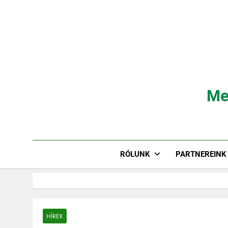
Ugrás
a
tartalomra
Me
RÓLUNK
PARTNEREINK
HÍREK