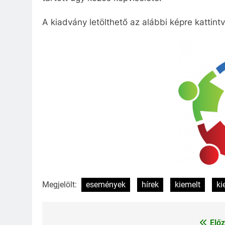
A kiadvány letölthető az alábbi képre kattintv
Megjelölt:
események
hírek
kiemelt
ki
Előz