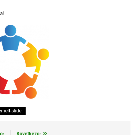
a!
emelt-slider
ő:
Következő: