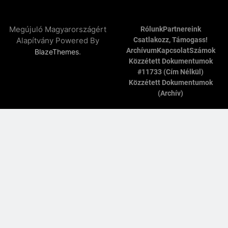
Megújuló Magyarországért
Rólunk
Partnereink
Alapítvány Powered By
Csatlakozz, Támogass!
Archívum
Kapcsolat
Számok
.
BlazeThemes
Közzétett Dokumentumok
#11733 (cím Nélkül)
Közzétett Dokumentumok
(archív)