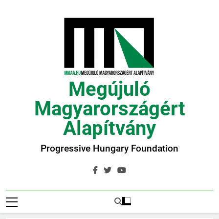
Ugrás
a
tartalomra
Megújuló
Magyarországért
Alapítvány
Progressive Hungary Foundation