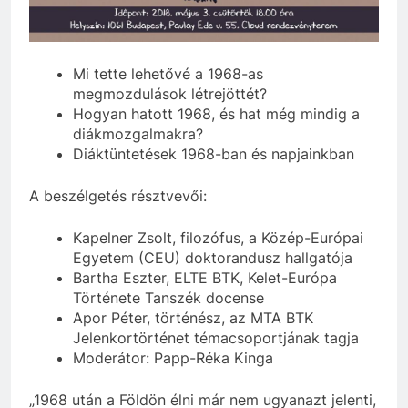
Mi tette lehetővé a 1968-as
megmozdulások létrejöttét?
Hogyan hatott 1968, és hat még mindig a
diákmozgalmakra?
Diáktüntetések 1968-ban és napjainkban
A beszélgetés résztvevői:
Kapelner Zsolt, filozófus, a Közép-Európai
Egyetem (CEU) doktorandusz hallgatója
Bartha Eszter, ELTE BTK, Kelet-Európa
Története Tanszék docense
Apor Péter, történész, az MTA BTK
Jelenkortörténet témacsoportjának tagja
Moderátor: Papp-Réka Kinga
„1968 után a Földön élni már nem ugyanazt jelenti,