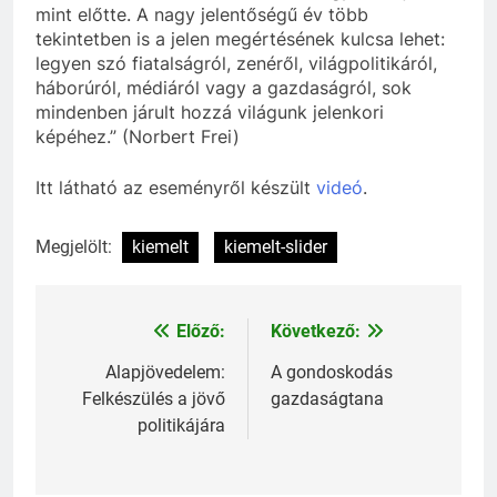
mint előtte. A nagy jelentőségű év több
tekintetben is a jelen megértésének kulcsa lehet:
legyen szó fiatalságról, zenéről, világpolitikáról,
háborúról, médiáról vagy a gazdaságról, sok
mindenben járult hozzá világunk jelenkori
képéhez.” (Norbert Frei)
Itt látható az eseményről készült
videó
.
Megjelölt:
kiemelt
kiemelt-slider
Előző:
Következő:
Bejegyzés
navigáció
Alapjövedelem:
A gondoskodás
Felkészülés a jövő
gazdaságtana
politikájára