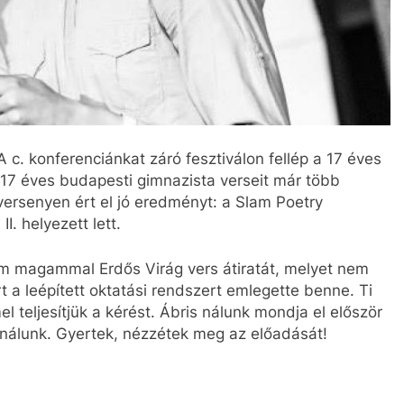
konferenciánkat záró fesztiválon fellép a 17 éves
 17 éves budapesti gimnazista verseit már több
 versenyen ért el jó eredményt: a Slam Poetry
. helyezett lett.
szem magammal Erdős Virág vers átiratát, melyet nem
rt a leépített oktatási rendszert emlegette benne. Ti
l teljesítjük a kérést. Ábris nálunk mondja el először
el nálunk. Gyertek, nézzétek meg az előadását!