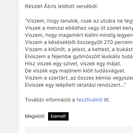
Részlet Ábris letiltott verséből:
“Viszem, hogy tanulok, csak az utcára ne te
Viszek a menzai ebédhez vagy öt szelet keny
Viszem, hogy magamért kiállni mindig legye
Viszem a késésekből összegyűlt 270 percem
Viszem a kitűnőt, a jelest, a kettest, a bukást
Elviszem a fejembe gyömöszölt lexikális tudá
Hisz viszek egy szívet, viszek egy májat.
De viszek egy majdnem kiölt tudásvágyat.
Viszem a szertárt, az összes kémiai vegyszer
Elviszek egy leépített oktatási rendszert…”
További információ a
fesztiválról
itt.
Megjelölt:
kiemelt