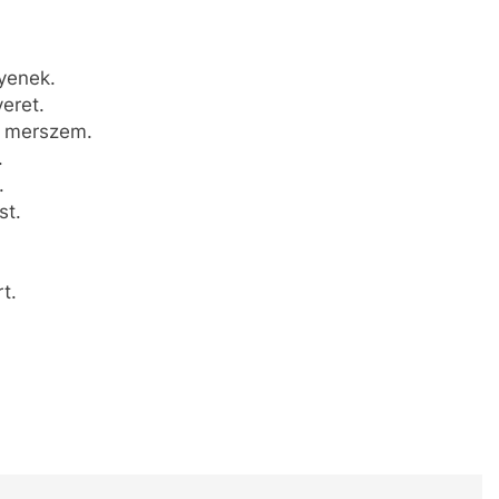
gyenek.
eret.
n merszem.
.
.
st.
t.