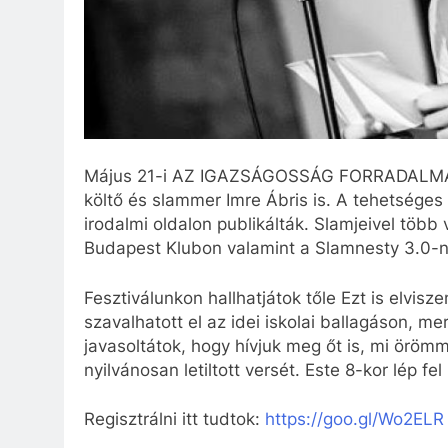
Május 21-i AZ IGAZSÁGOSSÁG FORRADALMA c. 
költő és slammer Imre Ábris is. A tehetséges
irodalmi oldalon publikálták. Slamjeivel több
Budapest Klubon valamint a Slamnesty 3.0-n II
Fesztiválunkon hallhatjátok tőle Ezt is elvi
szavalhatott el az idei iskolai ballagáson, me
javasoltátok, hogy hívjuk meg őt is, mi örömme
nyilvánosan letiltott versét. Este 8-kor lép f
Regisztrálni itt tudtok:
https://goo.gl/Wo2ELR