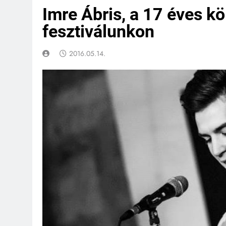
Imre Ábris, a 17 éves k
fesztiválunkon
2016.05.14.