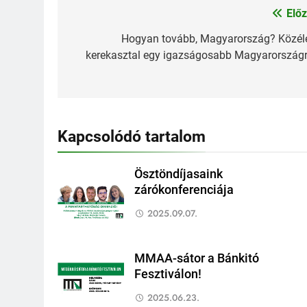
Előz
Bejegyzés
navigáció
Hogyan tovább, Magyarország? Közéle
kerekasztal egy igazságosabb Magyarországr
Kapcsolódó tartalom
Ösztöndíjasaink
zárókonferenciája
2025.09.07.
MMAA-sátor a Bánkitó
Fesztiválon!
2025.06.23.