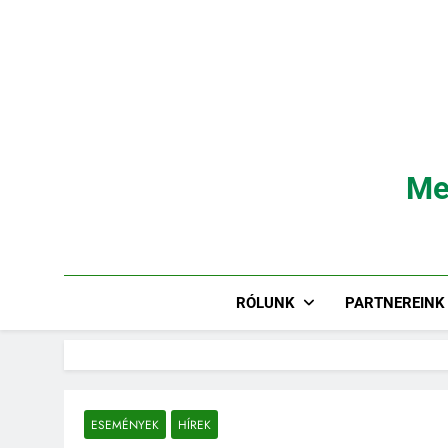
Ugrás
a
tartalomra
Me
RÓLUNK
PARTNEREINK
ESEMÉNYEK
HÍREK